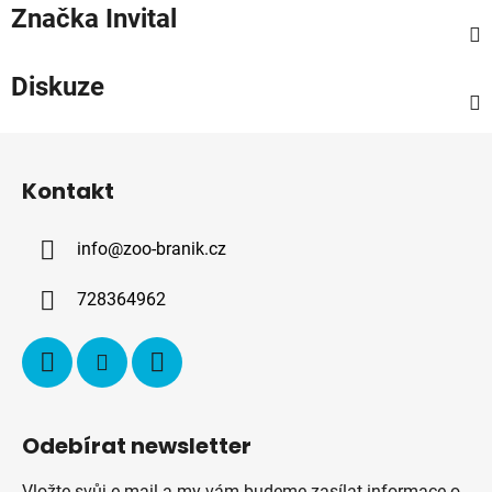
Značka
Invital
Diskuze
Z
á
Kontakt
p
a
info
@
zoo-branik.cz
t
í
728364962
Odebírat newsletter
Vložte svůj e-mail a my vám budeme zasílat informace o