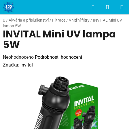
Přejít
Hledat
NÁKUP
na
obsah
KOŠÍK
Domů
/
Akvária a příslušenství
/
Filtrace
/
Vnitřní filtry
/
INVITAL Mini UV
lampa 5W
INVITAL Mini UV lampa
5W
Průměrné
Neohodnoceno
Podrobnosti hodnocení
hodnocení
Značka:
Invital
produktu
je
0,0
z
5
hvězdiček.