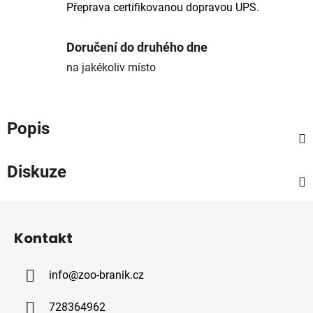
Přeprava certifikovanou dopravou UPS.
Doručení do druhého dne
na jakékoliv místo
Popis
Diskuze
Z
á
Kontakt
p
a
info
@
zoo-branik.cz
t
í
728364962