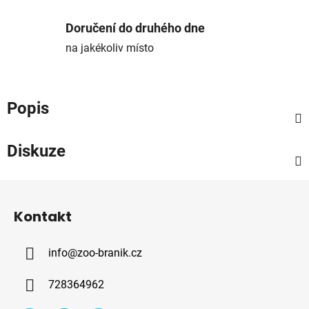
Doručení do druhého dne
na jakékoliv místo
Popis
Diskuze
Z
á
Kontakt
p
a
info
@
zoo-branik.cz
t
í
728364962