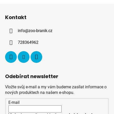
Z
á
Kontakt
p
a
info
@
zoo-branik.cz
t
í
728364962
Odebírat newsletter
Vložte svůj e-mail a my vám budeme zasílat informace o
nových produktech na našem e-shopu.
E-mail