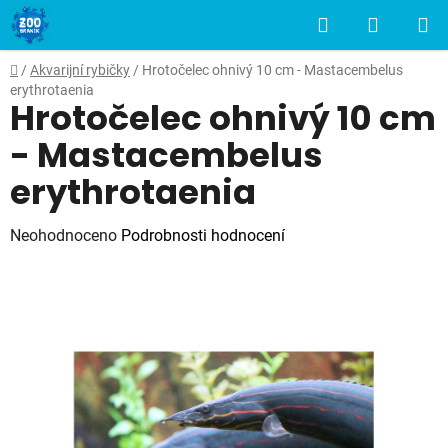
Přejít
Hledat
NÁKUP
na
obsah
KOŠÍK
Domů
/
Akvarijní rybičky
/
Hrotočelec ohnivý 10 cm - Mastacembelus
erythrotaenia
Hrotočelec ohnivý 10 cm
- Mastacembelus
erythrotaenia
Průměrné
Neohodnoceno
Podrobnosti hodnocení
hodnocení
produktu
je
0,0
z
5
hvězdiček.