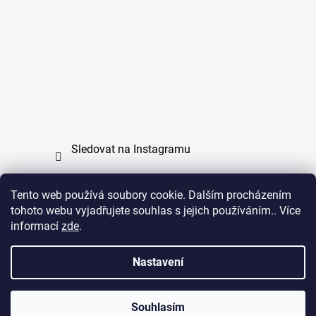
Sledovat na Instagramu
Tento web používá soubory cookie. Dalším procházením
tohoto webu vyjadřujete souhlas s jejich používáním.. Více
PPL
UPS
informací
zde
.
Copyright (c) 2011 - 2026 zoo-branik.cz - Všechna
Nastavení
práva vyhrazena
Souhlasím
Vytvořil Shoptet