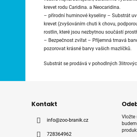
krevet rodu Caridina. a Neocaridina.
– přírodní huminové kyseliny – Substrát uv
krevet (zvyšováním chuti k chovu, podporou
rostlin, které jsou nezbytnou součástí prostř
– Bezpečnost zvířat – Příjemná tmavá barv
pozorovat krásné barvy vašich mazlíčků.
Substrát se prodává v pohodlných 3litrových
Z
á
Kontakt
Odeb
p
a
Vložte
info
@
zoo-branik.cz
t
budeme
í
produk
728364962