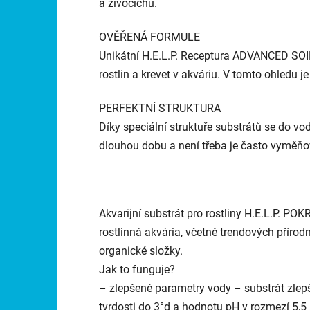
a živočichů.
OVĚŘENÁ FORMULE
Unikátní H.E.L.P. Receptura ADVANCED SOIL 
rostlin a krevet v akváriu. V tomto ohledu j
PERFEKTNÍ STRUKTURA
Díky speciální struktuře substrátů se do vo
dlouhou dobu a není třeba je často vyměňo
Akvarijní substrát pro rostliny H.E.L.P.
rostlinná akvária, včetně trendových přírod
organické složky.
Jak to funguje?
– zlepšené parametry vody – substrát zlepš
tvrdosti do 3°d a hodnotu pH v rozmezí 5,5 