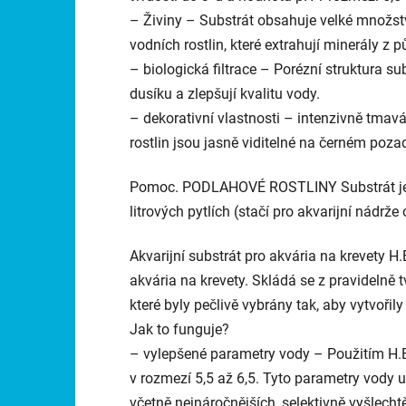
– Živiny – Substrát obsahuje velké množství
vodních rostlin, které extrahují minerály z p
– biologická filtrace – Porézní struktura su
dusíku a zlepšují kvalitu vody.
– dekorativní vlastnosti – intenzivně tmav
rostlin jsou jasně viditelné na černém poza
Pomoc. PODLAHOVÉ ROSTLINY Substrát je k di
litrových pytlích (stačí pro akvarijní nádr
Akvarijní substrát pro akvária na krevety
akvária na krevety. Skládá se z pravidelně 
které byly pečlivě vybrány tak, aby vytvořil
Jak to funguje?
– vylepšené parametry vody – Použitím H.
v rozmezí 5,5 až 6,5. Tyto parametry vody 
včetně nejnáročnějších, selektivně vyšlec