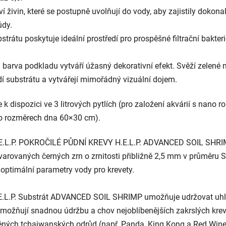
 živin, které se postupně uvolňují do vody, aby zajistily dokonal
ůdy.
bstrátu poskytuje ideální prostředí pro prospěšné filtrační bakter
á barva podkladu vytváří úžasný dekorativní efekt. Svěží zelené
dí substrátu a vytvářejí mimořádný vizuální dojem.
spozici ve 3 litrových pytlích (pro založení akvárií s nano ros
že o rozměrech dna 60×30 cm).
 H.E.L.P. POKROČILÉ PŮDNÍ KREVY H.E.L.P. ADVANCED SOIL SHRIMP
tvarovaných černých zrn o zrnitosti přibližně 2,5 mm v průměru S
y optimální parametry vody pro krevety.
E.L.P. Substrát ADVANCED SOIL SHRIMP umožňuje udržovat uhli
umožňují snadnou údržbu a chov nejoblíbenějších zakrslých krev
htěných tchajwanských odrůd (např. Panda, King Kong a Red Wine