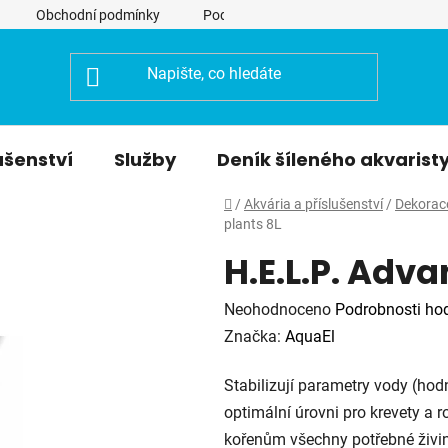
Obchodní podmínky
Podmínky ochrany osobních údajů
ušenství
Služby
Deník šíleného akvarist
Domů
/
Akvária a příslušenství
/
Dekorac
plants 8L
H.E.L.P. Adva
Průměrné
Neohodnoceno
Podrobnosti ho
hodnocení
Značka:
AquaEl
produktu
Stabilizují parametry vody (hodn
je
optimální úrovni pro krevety a ro
0,0
kořenům všechny potřebné živiny.
z