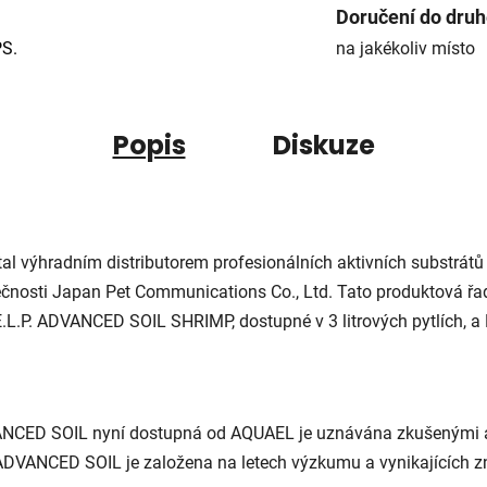
Doručení do dru
PS.
na jakékoliv místo
Popis
Diskuze
l výhradním distributorem profesionálních aktivních substrá
čnosti Japan Pet Communications Co., Ltd. Tato produktová řad
.E.L.P. ADVANCED SOIL SHRIMP, dostupné v 3 litrových pytlích,
ANCED SOIL nyní dostupná od AQUAEL je uznávána zkušenými 
ADVANCED SOIL je založena na letech výzkumu a vynikajících zna