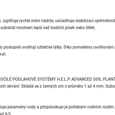
zajišťuje rychlé zrání nádrže, usnadňuje stabilizaci optimální
e substrát mnohem lepší než tradiční písek nebo štěrk.
dy postupně uvolňují užitečné látky. Díky pomalému uvolňování s
vat.
 POKROČILÉ PODLAHOVÉ SYSTÉMY H.E.L.P. ADVANCED SOIL PLANTS 
ních akvárií. Skládá se z černých zrn o průměru 1 až 4 mm. Subs
uje parametry vody a přizpůsobuje je potřebám vodních rostlin.
až 6,5.