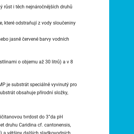
ý růst i těch nejnáročnějších druhů
ie, které odstraňují z vody sloučeniny
 nebo jasně červené barvy vodních
tlinami o objemu až 30 litrů) a v 8
 je substrát speciálně vyvinutý pro
ubstrát obsahuje přírodní složky,
čitanovou tvrdost do 3°da pH
et druhu Caridina cf. cantonensis,
) a většiny dalších sladkovodních