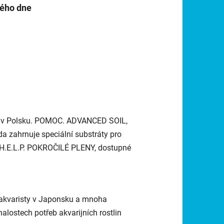
hého dne
tů v Polsku. POMOC. ADVANCED SOIL,
a zahrnuje speciální substráty pro
 a H.E.L.P. POKROČILÉ PLENY, dostupné
akvaristy v Japonsku a mnoha
lostech potřeb akvarijních rostlin