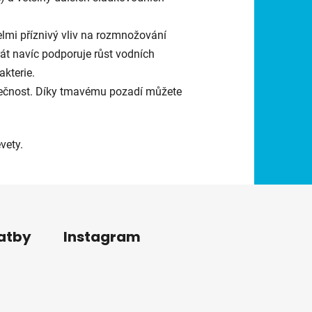
elmi příznivý vliv na rozmnožování
át navíc podporuje růst vodních
akterie.
zpečnost. Díky tmavému pozadí můžete
vety.
latby
Instagram