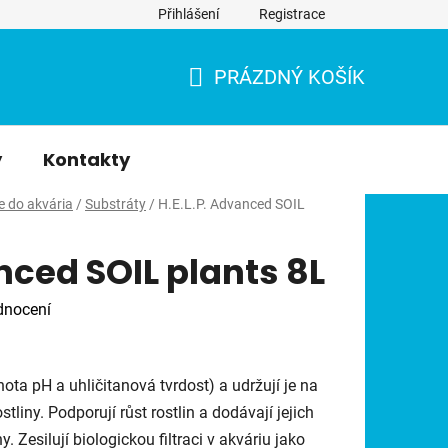
Přihlášení
Registrace
PRÁZDNÝ KOŠÍK
NÁKUPNÍ
KOŠÍK
y
Kontakty
e do akvária
/
Substráty
/
H.E.L.P. Advanced SOIL
nced SOIL plants 8L
dnocení
ota pH a uhličitanová tvrdost) a udržují je na
stliny. Podporují růst rostlin a dodávají jejich
 Zesilují biologickou filtraci v akváriu jako