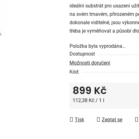
ideální substrát pro usazení užit
5
na svém tmavém, přirozeném po
hvězdiček.
dokonale viditelné, jsou výkonné
třeba je vyměňovat a působí dl
Položka byla vyprodána…
Dostupnost
Možnosti doručení
Kód:
899 Kč
Měrná cena:
112,38 Kč / 1 l
Tisk
Zeptat se