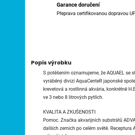
Garance doručení
Přeprava certifikovanou dopravou U
Popis výrobku
S potěšením oznamujeme, že AQUAEL se sta
vyráběný divizí AquaCenteR japonské spole
krevetová a rostlinná akvária, konkrétně H
ve 3 nebo 8 litrových pytlích.
KVALITA A ZKUŠENOSTI
Pomoc. Značka akvarijních substrátů ADV
dalších zemích po celém světě. Receptura 