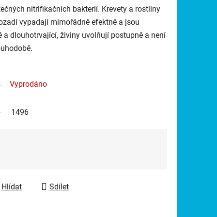
ečných nitrifikačních bakterií. Krevety a rostliny
zadí vypadají mimořádně efektně a jsou
 a dlouhotrvající, živiny uvolňují postupně a není
ouhodobě.
Vyprodáno
1496
Hlídat
Sdílet