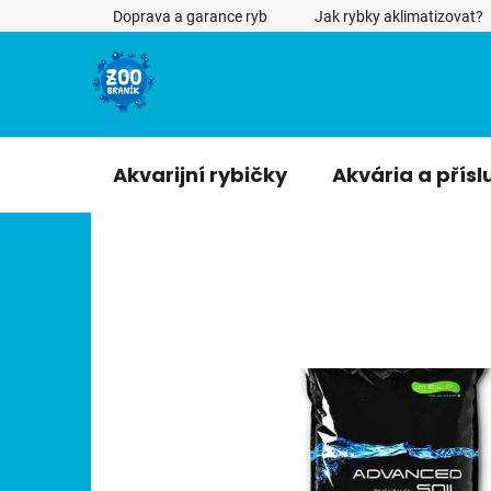
Přejít
Doprava a garance ryb
Jak rybky aklimatizovat?
na
obsah
Akvarijní rybičky
Akvária a přísl