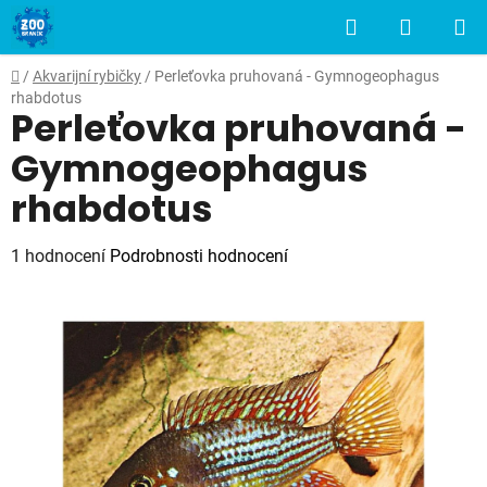
Přejít
Hledat
NÁKUP
na
obsah
KOŠÍK
Domů
/
Akvarijní rybičky
/
Perleťovka pruhovaná - Gymnogeophagus
rhabdotus
Perleťovka pruhovaná -
Gymnogeophagus
rhabdotus
Průměrné
1 hodnocení
Podrobnosti hodnocení
hodnocení
produktu
je
5,0
z
5
hvězdiček.