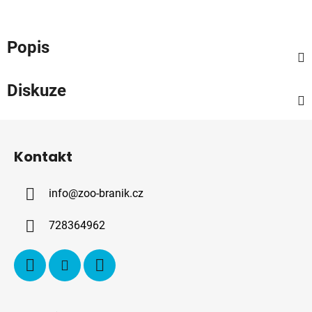
Popis
Diskuze
Z
á
Kontakt
p
a
info
@
zoo-branik.cz
t
í
728364962