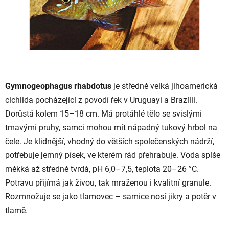
Gymnogeophagus rhabdotus
je středně velká jihoamerická
cichlida pocházející z povodí řek v Uruguayi a Brazílii.
Dorůstá kolem 15–18 cm. Má protáhlé tělo se svislými
tmavými pruhy, samci mohou mít nápadný tukový hrbol na
čele. Je klidnější, vhodný do větších společenských nádrží,
potřebuje jemný písek, ve kterém rád přehrabuje. Voda spíše
měkká až středně tvrdá, pH 6,0–7,5, teplota 20–26 °C.
Potravu přijímá jak živou, tak mraženou i kvalitní granule.
Rozmnožuje se jako tlamovec – samice nosí jikry a potěr v
tlamě.