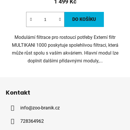
1 499 Kč
DO KOŠÍKU
Modulární filtrace pro rostoucí potřeby Externí filtr
MULTIKANI 1000 poskytuje spolehlivou filtraci, která
může růst spolu s vaším akváriem. Hlavní modul lze
doplnit dalšími přídavnými moduly,...
Z
á
Kontakt
p
a
info
@
zoo-branik.cz
t
í
728364962