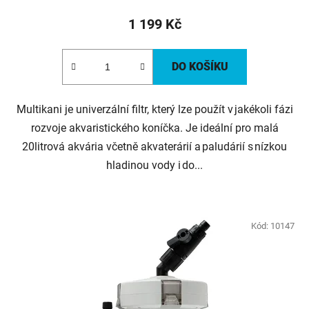
1 199 Kč
DO KOŠÍKU
Multikani je univerzální filtr, který lze použít v jakékoli fázi
rozvoje akvaristického koníčka. Je ideální pro malá
20litrová akvária včetně akvaterárií a paludárií s nízkou
hladinou vody i do...
Kód:
10147