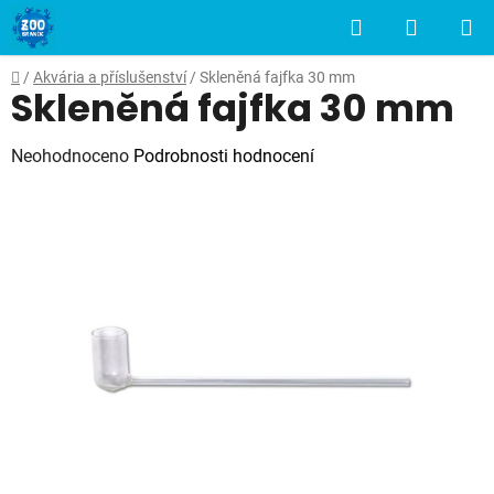
Přejít
Hledat
NÁKUP
na
obsah
KOŠÍK
Domů
/
Akvária a příslušenství
/
Skleněná fajfka 30 mm
Skleněná fajfka 30 mm
Průměrné
Neohodnoceno
Podrobnosti hodnocení
hodnocení
produktu
je
0,0
z
5
hvězdiček.