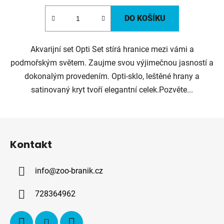
DO KOŠÍKU
Akvarijní set Opti Set stírá hranice mezi vámi a
podmořským světem. Zaujme svou výjimečnou jasností a
dokonalým provedením. Opti-sklo, leštěné hrany a
satinovaný kryt tvoří elegantní celek.Pozvěte...
Z
á
Kontakt
p
a
info
@
zoo-branik.cz
t
í
728364962