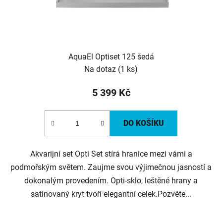
AquaEl Optiset 125 šedá
Na dotaz
(1 ks)
5 399 Kč
DO KOŠÍKU
Akvarijní set Opti Set stírá hranice mezi vámi a
podmořským světem. Zaujme svou výjimečnou jasností a
dokonalým provedením. Opti-sklo, leštěné hrany a
satinovaný kryt tvoří elegantní celek.Pozvěte...