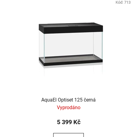
Kód:
713
AquaEl Optiset 125 černá
Vyprodáno
5 399 Kč