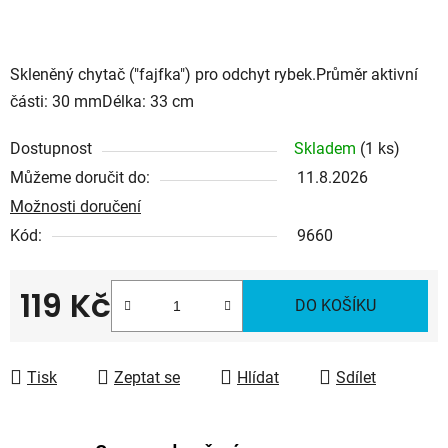
Skleněný chytač ("fajfka") pro odchyt rybek.Průměr aktivní
části: 30 mmDélka: 33 cm
Dostupnost
Skladem
(1 ks)
Můžeme doručit do:
11.8.2026
Možnosti doručení
Kód:
9660
119 Kč
DO KOŠÍKU
Měrná cena:
Tisk
Zeptat se
Hlídat
Sdílet