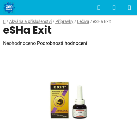
Přejít
Hledat
NÁKUP
na
obsah
KOŠÍK
Domů
/
Akvária a příslušenství
/
Přípravky
/
Léčiva
/
eSHa Exit
eSHa Exit
Průměrné
Neohodnoceno
Podrobnosti hodnocení
hodnocení
produktu
je
0,0
z
5
hvězdiček.