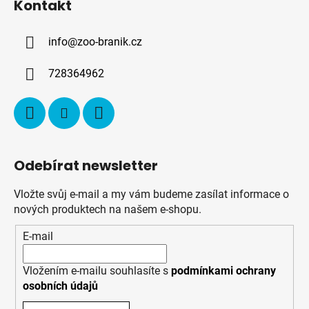
Kontakt
p
a
info
@
zoo-branik.cz
t
í
728364962
Odebírat newsletter
Vložte svůj e-mail a my vám budeme zasílat informace o
nových produktech na našem e-shopu.
E-mail
Vložením e-mailu souhlasíte s
podmínkami ochrany
osobních údajů