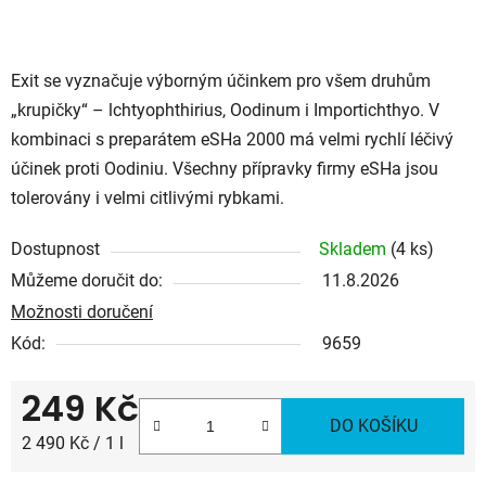
Exit se vyznačuje výborným účinkem pro všem druhům
„krupičky“ – lchtyophthirius, Oodinum i Importichthyo. V
kombinaci s preparátem eSHa 2000 má velmi rychlí léčivý
účinek proti Oodiniu. Všechny přípravky firmy eSHa jsou
tolerovány i velmi citlivými rybkami.
Dostupnost
Skladem
(4 ks)
Můžeme doručit do:
11.8.2026
Možnosti doručení
Kód:
9659
249 Kč
DO KOŠÍKU
Měrná cena:
2 490 Kč / 1 l