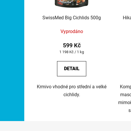
SwissMed Big Cichlids 500g
Hika
Vyprodáno
599 Kč
Měrná
1 198 Kč / 1 kg
cena:
DETAIL
Krmivo vhodné pro střední a velké
Kompl
cichlidy.
maso
mimoř
s
Z