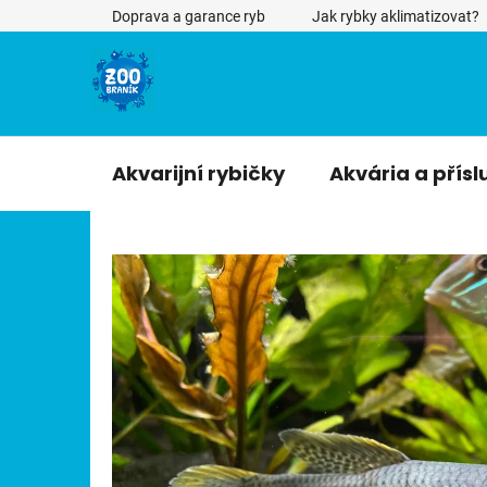
Přejít
Doprava a garance ryb
Jak rybky aklimatizovat?
na
obsah
Akvarijní rybičky
Akvária a přísl