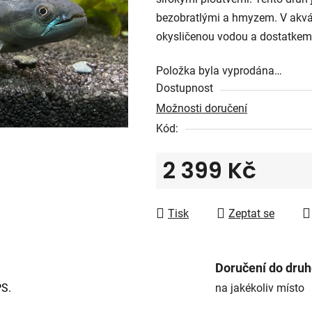
5
bezobratlými a hmyzem. V akvár
hvězdiček.
okysličenou vodou a dostatkem 
Položka byla vyprodána…
Dostupnost
Možnosti doručení
Kód:
2 399 Kč
Měrná cena:
Tisk
Zeptat se
Doručení do dru
PS.
na jakékoliv místo