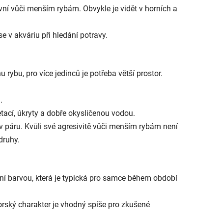
vní vůči menším rybám. Obvykle je vidět v horních a
e v akváriu při hledání potravy.
u rybu, pro více jedinců je potřeba větší prostor.
.
tací, úkryty a dobře okysličenou vodou.
 páru. Kvůli své agresivitě vůči menším rybám není
druhy.
ní barvou, která je typická pro samce během období
torský charakter je vhodný spíše pro zkušené