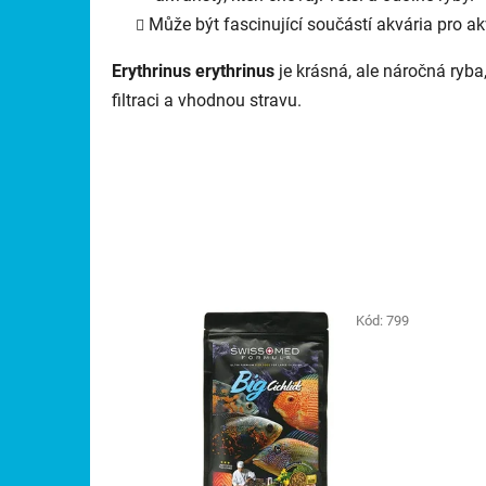
Může být fascinující součástí akvária pro akva
Erythrinus erythrinus
je krásná, ale náročná ryba,
filtraci a vhodnou stravu.
Kód:
799