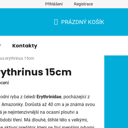
Přihlášení
Registrace
PRÁZDNÝ KOŠÍK
NÁKUPNÍ
KOŠÍK
y
Kontakty
nus erythrinus 15cm
rythrinus 15cm
cení
odní ryba z čeledi
Erythrinidae
, pocházející z
dí Amazonky. Dorůstá až 40 cm a je známá svou
 je nejintenzivnější na ocasní ploutvi a
obí tření. Má dlouhé, štíhlé tělo s velkými,
e aktivní predátor, který se živí menšími rybami,