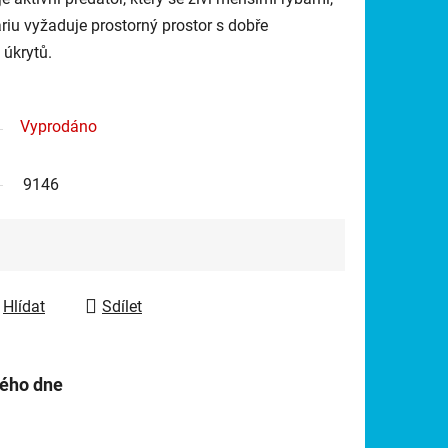
iu vyžaduje prostorný prostor s dobře
úkrytů.
Vyprodáno
9146
Hlídat
Sdílet
hého dne