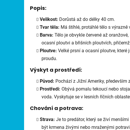
Popis:
Velikost:
Dorůstá až do délky 40 cm.
Tvar těla:
Má štíhlé, protáhlé tělo s výrazně
Barva:
Tělo je obvykle červené až oranžové
ocasní ploutvi a břišních ploutvích, přičemž
Ploutve:
Velké prsní a ocasní ploutve, které
proudu.
Výskyt a prostředí:
Původ:
Pochází z Jižní Ameriky, především 
Prostředí:
Obývá pomalu tekoucí nebo stojaté
voda. Vyskytuje se v lesních říčních oblast
Chování a potrava:
Strava:
Je to predátor, který se živí menší
být krmena živými nebo mraženými potrav