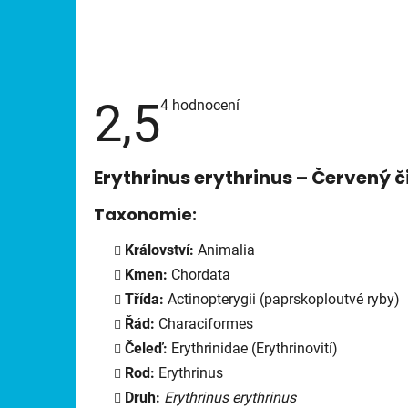
2,5
Průměrné
4 hodnocení
hodnocení
produktu
je
2,5
Erythrinus erythrinus
– Červený 
z
5
hvězdiček.
Taxonomie:
Království:
Animalia
Kmen:
Chordata
Třída:
Actinopterygii (paprskoploutvé ryby)
Řád:
Characiformes
Čeleď:
Erythrinidae (Erythrinovití)
Rod:
Erythrinus
Druh:
Erythrinus erythrinus