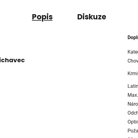
Popis
Diskuze
Dopl
Kate
čichavec
Chov
Krmi
Lati
Max.
Náro
Odch
Opti
Poža