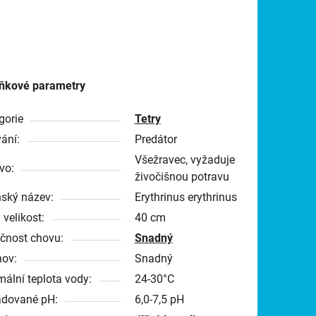
ňkové parametry
gorie
Tetry
ání:
Predátor
Všežravec, vyžaduje
vo:
živočišnou potravu
nský název:
Erythrinus erythrinus
 velikost:
40 cm
čnost chovu:
Snadný
ov:
Snadný
mální teplota vody:
24-30°C
dované pH:
6,0-7,5 pH