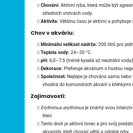
Chování:
Aktivní ryba, která může být agresi
středních vrstvách vody.
Aktivita:
Většinu času je aktivní a pohybuje s
Chov v akváriu:
Minimální velikost nádrže:
200 litrů pro jedn
Teplota vody:
24–30 °C.
pH:
6,0–7,5 (mírně kyselá až neutrální voda)
Dekorace:
Preferuje akvárium s hustou vege
Společnost:
Nejlépe je chována sama nebo v
vhodná do komunitních akvárií s křehkými 
Zajímavosti:
Erythrinus erythrinus
je známý svou intenziv
tření.
Tento druh je aktivní lovec a pro svůj predá
akvaristy, kteří chovají větší a odolné ryby.