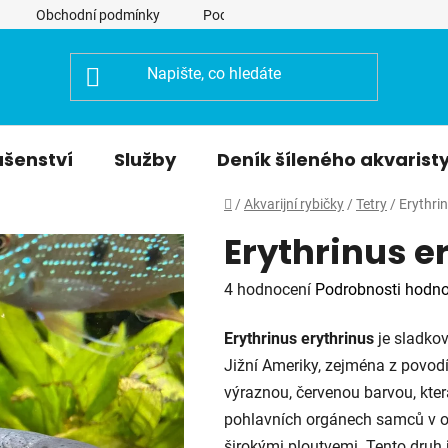
Obchodní podmínky
Podmínky ochrany osobních údajů
ušenství
Služby
Deník šíleného akvarist
Domů
/
Akvarijní rybičky
/
Tetry
/
Erythri
Erythrinus e
Průměrné
4 hodnocení
Podrobnosti hodno
hodnocení
Erythrinus erythrinus
je sladkov
produktu
Jižní Ameriky, zejména z povo
je
výraznou, červenou barvou, která
2,5
pohlavních orgánech samců v obd
z
širokými ploutvemi. Tento druh j