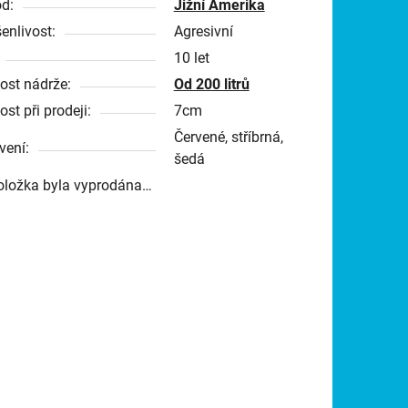
d:
Jižní Amerika
enlivost:
Agresivní
10 let
kost nádrže:
Od 200 litrů
ost při prodeji:
7cm
Červené, stříbrná,
vení:
šedá
oložka byla vyprodána…