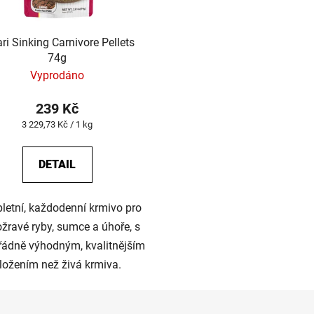
ri Sinking Carnivore Pellets
74g
Vyprodáno
239 Kč
Měrná
3 229,73 Kč / 1 kg
cena:
DETAIL
etní, každodenní krmivo pro
žravé ryby, sumce a úhoře, s
ádně výhodným, kvalitnějším
ložením než živá krmiva.