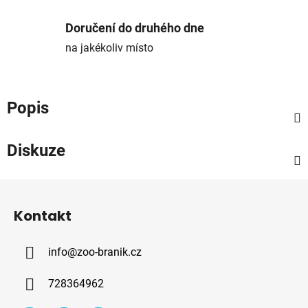
Doručení do druhého dne
na jakékoliv místo
Popis
Diskuze
Z
á
Kontakt
p
a
info
@
zoo-branik.cz
t
í
728364962