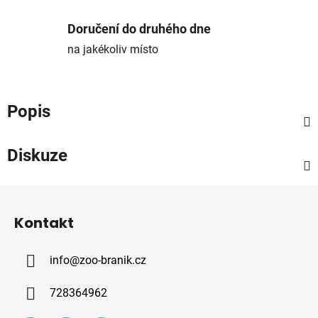
Doručení do druhého dne
na jakékoliv místo
Popis
Diskuze
Z
á
Kontakt
p
a
info
@
zoo-branik.cz
t
í
728364962