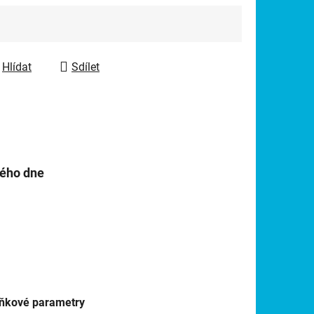
Hlídat
Sdílet
hého dne
ňkové parametry