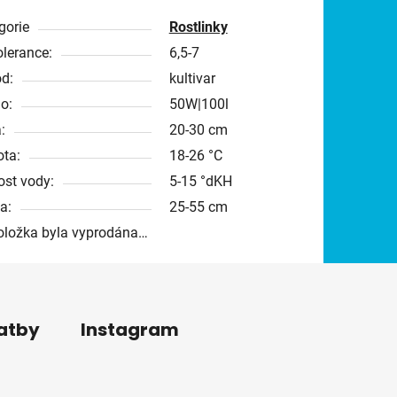
gorie
Rostlinky
olerance:
6,5-7
d:
kultivar
o:
50W|100l
:
20-30 cm
ota:
18-26 °C
ost vody:
5-15 °dKH
a:
25-55 cm
oložka byla vyprodána…
latby
Instagram