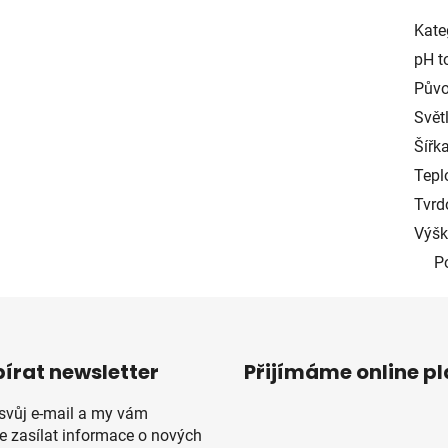
Kate
pH t
Půvo
Světl
Šířka
Tepl
Tvrd
Výšk
P
írat newsletter
Přijímáme online p
 svůj e-mail a my vám
 zasílat informace o nových