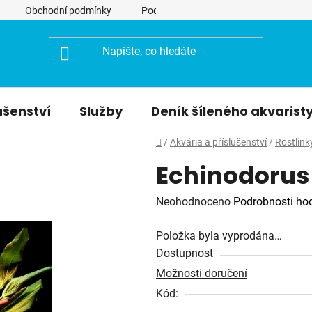
Obchodní podmínky
Podmínky ochrany osobních údajů
ušenství
Služby
Deník šíleného akvarist
Domů
/
Akvária a příslušenství
/
Rostlink
Echinodorus
Průměrné
Neohodnoceno
Podrobnosti ho
hodnocení
Položka byla vyprodána…
produktu
Dostupnost
je
Možnosti doručení
0,0
Kód:
z