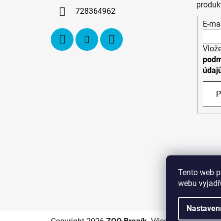
í
produk
728364962
E-mai
Vlože
podm
údaj
P
Tento web p
webu vyjadřu
C
Nastaven