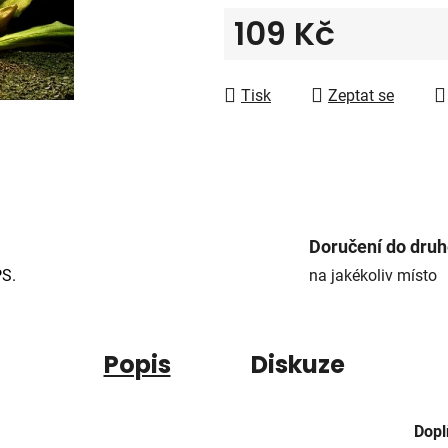
5
109 Kč
hvězdiček.
Měrná cena:
Tisk
Zeptat se
Doručení do dru
PS.
na jakékoliv místo
Popis
Diskuze
Dopl