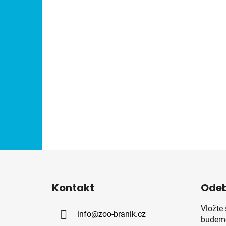
Z
á
Kontakt
Odeb
p
a
Vložte
info
@
zoo-branik.cz
t
budeme