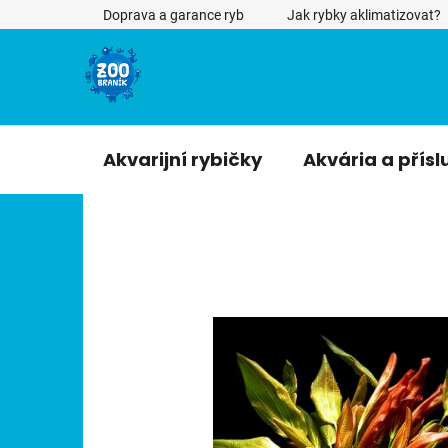
Přejít
Doprava a garance ryb
Jak rybky aklimatizovat?
na
obsah
Akvarijní rybičky
Akvária a přísl