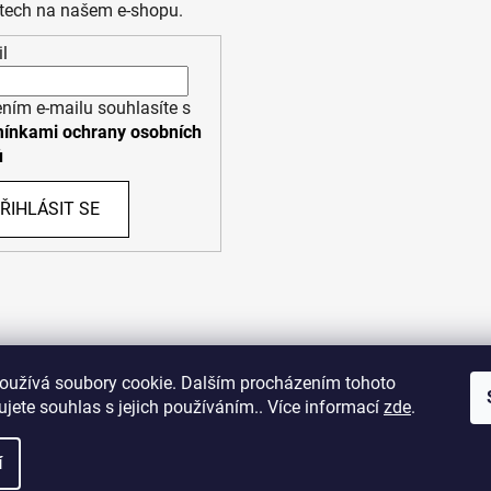
tech na našem e-shopu.
l
ním e-mailu souhlasíte s
ínkami ochrany osobních
ů
ŘIHLÁSIT SE
PPL
UPS
oužívá soubory cookie. Dalším procházením tohoto
jete souhlas s jejich používáním.. Více informací
zde
.
opyright (c) 2011 - 2026 zoo-branik.cz - Všechna práva vyhraze
í