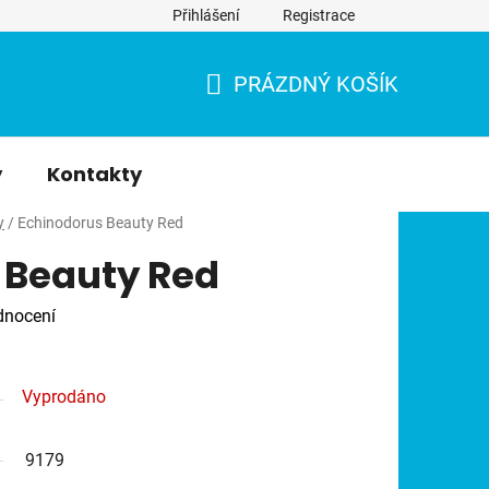
Přihlášení
Registrace
PRÁZDNÝ KOŠÍK
NÁKUPNÍ
KOŠÍK
y
Kontakty
y
/
Echinodorus Beauty Red
 Beauty Red
dnocení
Vyprodáno
9179