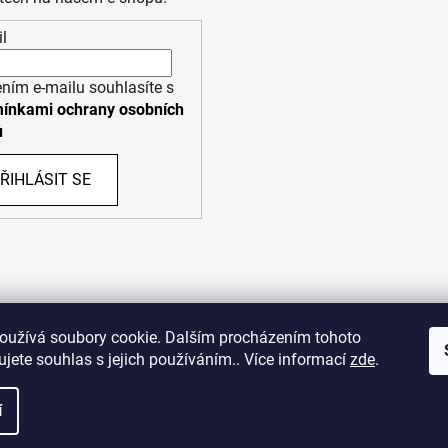
l
ním e-mailu souhlasíte s
ínkami ochrany osobních
ů
ŘIHLÁSIT SE
PPL
UPS
oužívá soubory cookie. Dalším procházením tohoto
jete souhlas s jejich používáním.. Více informací
zde
.
opyright (c) 2011 - 2026 zoo-branik.cz - Všechna práva vyhraze
í
azena.