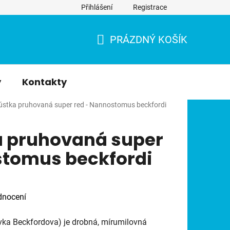
Přihlášení
Registrace
PRÁZDNÝ KOŠÍK
NÁKUPNÍ
KOŠÍK
y
Kontakty
stka pruhovaná super red - Nannostomus beckfordi
 pruhovaná super
stomus beckfordi
dnocení
ka Beckfordova) je drobná, mírumilovná