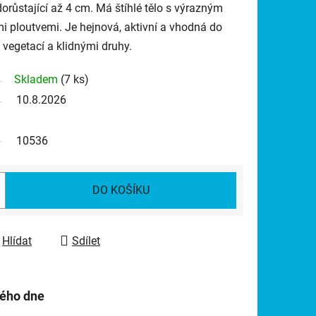
 dorůstající až 4 cm. Má štíhlé tělo s výrazným
 ploutvemi. Je hejnová, aktivní a vhodná do
vegetací a klidnými druhy.
Skladem
(7 ks)
10.8.2026
10536
DO KOŠÍKU
Hlídat
Sdílet
hého dne