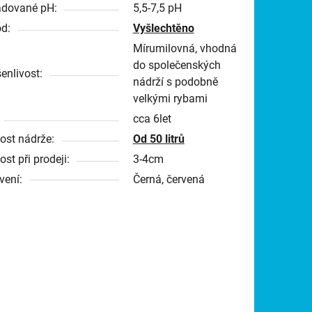
dované pH:
5,5-7,5 pH
d:
Vyšlechtěno
Mírumilovná, vhodná
do společenských
enlivost:
nádrží s podobně
velkými rybami
cca 6let
kost nádrže:
Od 50 litrů
ost při prodeji:
3-4cm
vení:
Černá, červená