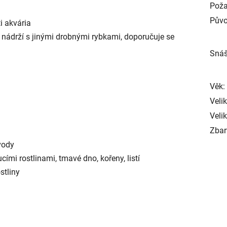
Poža
Půvo
ti akvária
nádrží s jinými drobnými rybkami, doporučuje se
Snáš
Věk:
Veli
Velik
Zbar
 vody
ími rostlinami, tmavé dno, kořeny, listí
stliny