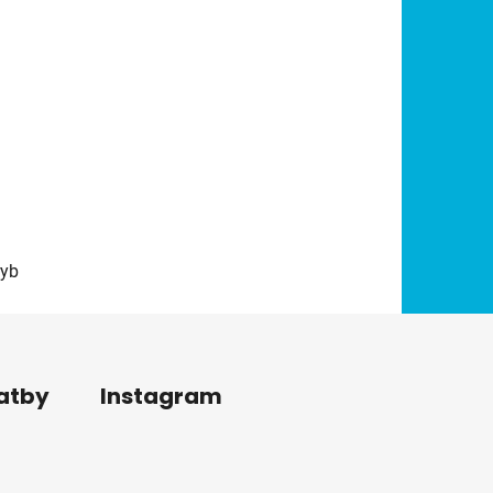
ryb
latby
Instagram