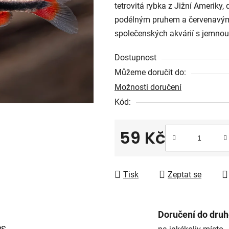
tetrovitá rybka z Jižní Ameriky,
je
podélným pruhem a červenavými
0,0
společenských akvárií s jemnou 
z
5
Dostupnost
hvězdiček.
Můžeme doručit do:
Možnosti doručení
Kód:
59 Kč
Měrná cena:
Tisk
Zeptat se
Doručení do dru