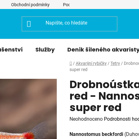
Obchodní podmínky
Podmínky ochrany osobních údajů
ušenství
Služby
Deník šíleného akvarist
Domů
/
Akvarijní rybičky
/
Tetry
/
Drobnoú
super red
Drobnoústka
red - Nanno
super red
Průměrné
Neohodnoceno
Podrobnosti ho
hodnocení
Nannostomus beckfordi
(Duhov
produktu