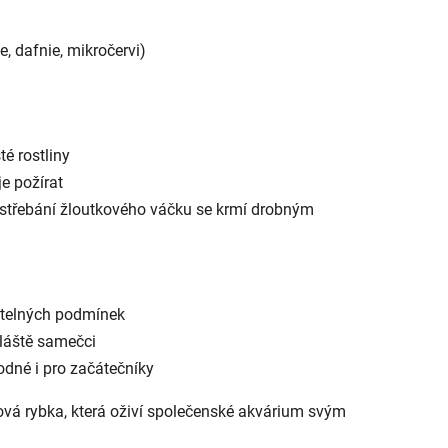
e, dafnie, mikročervi)
té rostliny
je požírat
 vstřebání žloutkového váčku se krmí drobným
větelných podmínek
vláště samečci
dné i pro začátečníky
vá rybka, která oživí společenské akvárium svým