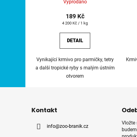
Vyprodáno
189 Kč
Měrná
4 200 Kč / 1 kg
cena:
DETAIL
Vynikající krmivo pro parmičky, tetry
Krmiv
a další tropické ryby s malým ústním
otvorem
Z
á
Kontakt
Odeb
p
a
Vložte
info
@
zoo-branik.cz
t
budeme
produk