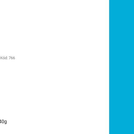
Kód:
766
40g