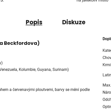
PS.
na jakékoliv místo
Popis
Diskuze
Dopl
a Beckfordova)
Kate
Chov
y)
Krmi
, Venezuela, Kolumbie, Guyana, Surinam)
Lati
Max.
uhem a červenavými ploutvemi, barvy se mění podle
Náro
Odch
Opti