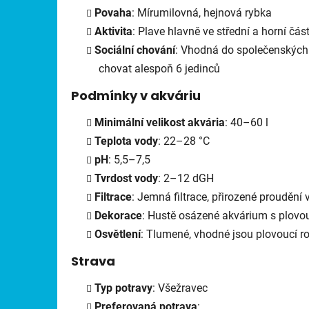
Povaha
: Mírumilovná, hejnová rybka
Aktivita
: Plave hlavně ve střední a horní čás
Sociální chování
: Vhodná do společenských 
chovat alespoň 6 jedinců
Podmínky v akváriu
Minimální velikost akvária
: 40–60 l
Teplota vody
: 22–28 °C
pH
: 5,5–7,5
Tvrdost vody
: 2–12 dGH
Filtrace
: Jemná filtrace, přirozené proudění
Dekorace
: Hustě osázené akvárium s plovouc
Osvětlení
: Tlumené, vhodné jsou plovoucí ro
Strava
Typ potravy
: Všežravec
Preferovaná potrava
: