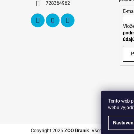
í
728364962
E-mai
Vlože
podm
údaj
P
Tento web p
webu vyjadřu
C
Nastaven
Copyright 2026
ZOO Braník
. Všechna práva vyhr