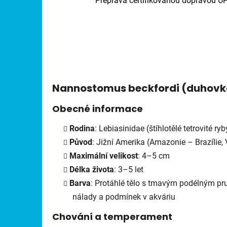
Přeprava certifikovanou dopravou U
Nannostomus beckfordi
(duhovk
Obecné informace
Rodina
: Lebiasinidae (štíhlotělé tetrovité ryb
Původ
: Jižní Amerika (Amazonie – Brazílie
Maximální velikost
: 4–5 cm
Délka života
: 3–5 let
Barva
: Protáhlé tělo s tmavým podélným pr
nálady a podmínek v akváriu
Chování a temperament