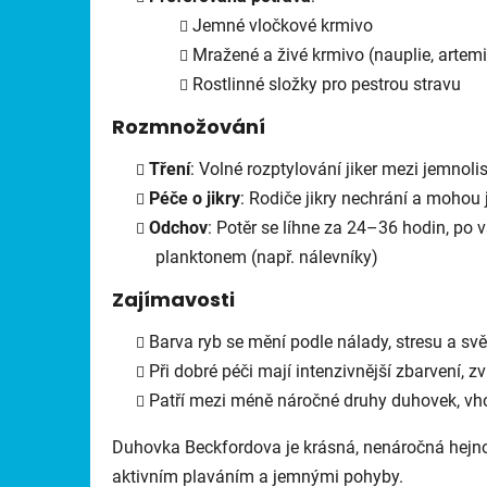
Jemné vločkové krmivo
Mražené a živé krmivo (nauplie, artemi
Rostlinné složky pro pestrou stravu
Rozmnožování
Tření
: Volné rozptylování jiker mezi jemnolis
Péče o jikry
: Rodiče jikry nechrání a mohou 
Odchov
: Potěr se líhne za 24–36 hodin, po
planktonem (např. nálevníky)
Zajímavosti
Barva ryb se mění podle nálady, stresu a s
Při dobré péči mají intenzivnější zbarvení, z
Patří mezi méně náročné druhy duhovek, vho
Duhovka Beckfordova je krásná, nenáročná hejno
aktivním plaváním a jemnými pohyby.