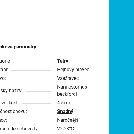
ňkové parametry
gorie
Tetry
ání:
Hejnový plavec
vo:
Všežravec
Nannostomus
nský název:
beckfordi
 velikost:
4-5cm
čnost chovu:
Snadný
ov:
Náročnější
mální teplota vody:
22-28°C