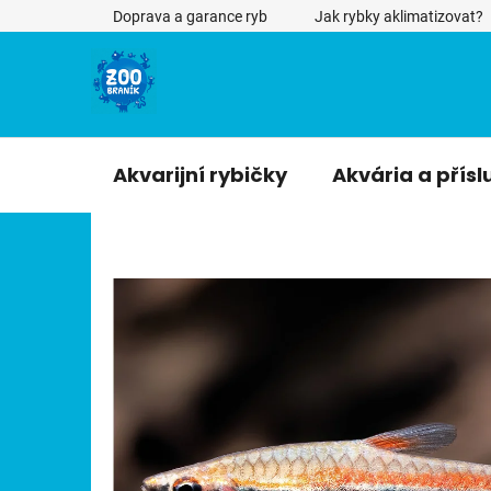
Přejít
Doprava a garance ryb
Jak rybky aklimatizovat?
na
obsah
Akvarijní rybičky
Akvária a přísl