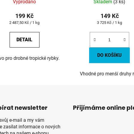
Vyprodáno
Skladem
(3 ks)
199 Kč
149 Kč
Měrná
Měrná
2 487,50 Kč / 1 kg
3 725 Kč / 1 kg
cena:
cena:
DETAIL
DO KOŠÍKU
o pro drobné tropické rybky.
Vhodné pro menší druhy 
írat newsletter
Přijímáme online p
 svůj e-mail a my vám
 zasílat informace o nových
tech na našem e-shopu.