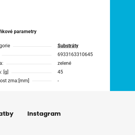
ňkové parametry
gorie
Substráty
6933163310645
a:
zelené
: [g]
45
kost zrna:[mm]
-
latby
Instagram