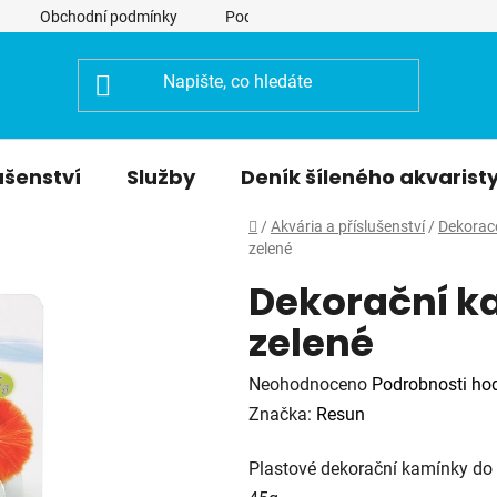
Obchodní podmínky
Podmínky ochrany osobních údajů
ušenství
Služby
Deník šíleného akvarist
Domů
/
Akvária a příslušenství
/
Dekorac
zelené
Dekorační ka
zelené
Průměrné
Neohodnoceno
Podrobnosti ho
hodnocení
Značka:
Resun
produktu
Plastové dekorační kamínky do ak
je