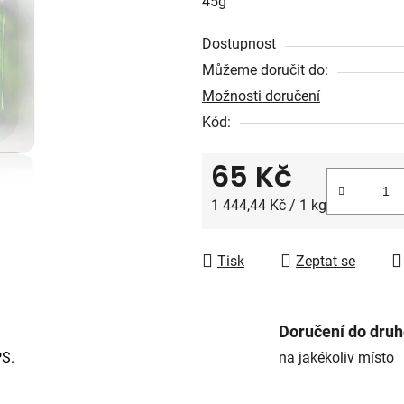
45g
0,0
z
Dostupnost
5
Můžeme doručit do:
hvězdiček.
Možnosti doručení
Kód:
65 Kč
Měrná cena:
1 444,44 Kč / 1 kg
Tisk
Zeptat se
Doručení do dru
PS.
na jakékoliv místo