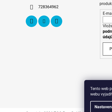
í
produk
728364962
E-mai
Vlože
podm
údaj
P
Tento web p
webu vyjadřu
C
Nastaven