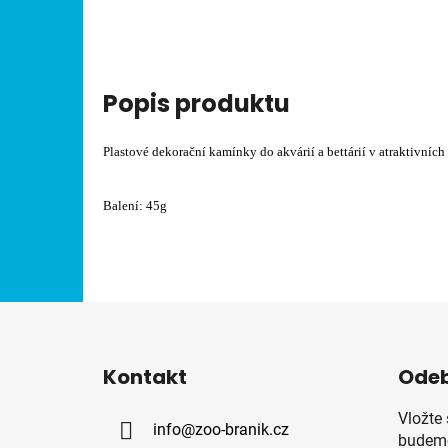
Popis produktu
Plastové dekorační kamínky do akvárií a bettárií v atraktivních
Balení: 45g
Z
á
Kontakt
Odeb
p
a
Vložte
info
@
zoo-branik.cz
t
budeme