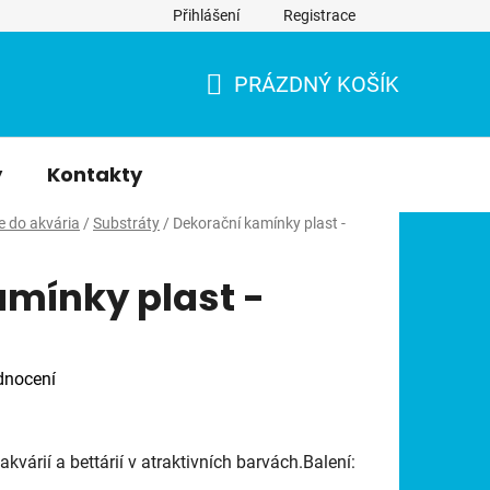
Přihlášení
Registrace
PRÁZDNÝ KOŠÍK
NÁKUPNÍ
KOŠÍK
y
Kontakty
e do akvária
/
Substráty
/
Dekorační kamínky plast -
mínky plast -
dnocení
várií a bettárií v atraktivních barvách.Balení: