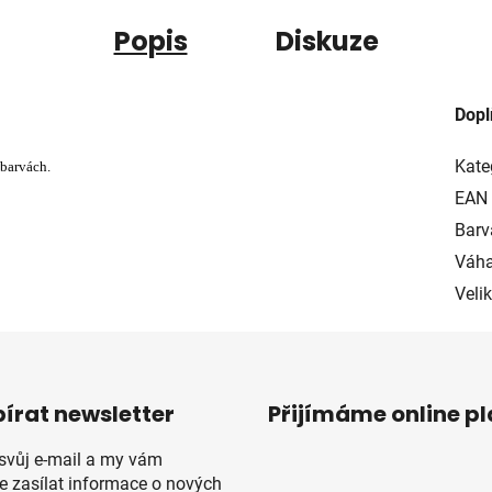
Popis
Diskuze
Dopl
Kate
 barvách.
EAN
Barv
Váha
Veli
írat newsletter
Přijímáme online p
 svůj e-mail a my vám
 zasílat informace o nových