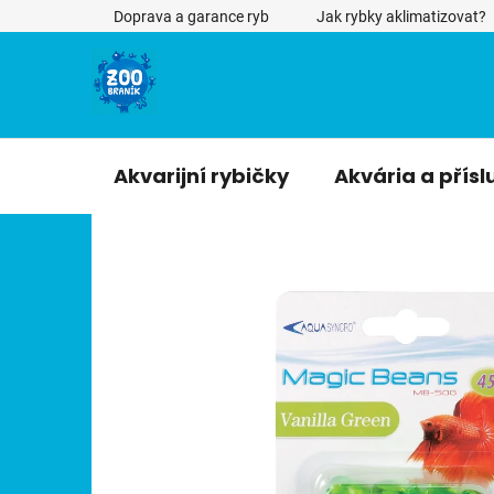
Přejít
Doprava a garance ryb
Jak rybky aklimatizovat?
na
obsah
Akvarijní rybičky
Akvária a přísl