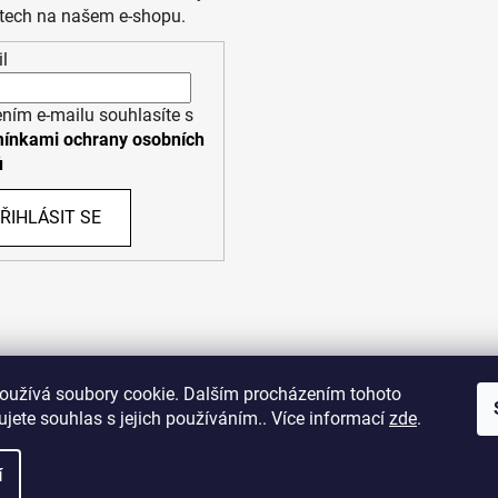
tech na našem e-shopu.
l
ním e-mailu souhlasíte s
ínkami ochrany osobních
ů
ŘIHLÁSIT SE
PPL
UPS
oužívá soubory cookie. Dalším procházením tohoto
jete souhlas s jejich používáním.. Více informací
zde
.
opyright (c) 2011 - 2026 zoo-branik.cz - Všechna práva vyhraze
í