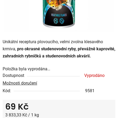
Unikátní receptura plovoucího, velmi zvolna klesavého
krmiva,
pro okrasné studenovodní ryby, převážně kaprovité,
zahradních rybníčků a studenovodních akvárií.
Položka byla vyprodána…
Dostupnost
Vyprodáno
Možnosti doručení
Kód:
9581
69 Kč
Měrná cena:
3 833,33 Kč / 1 kg