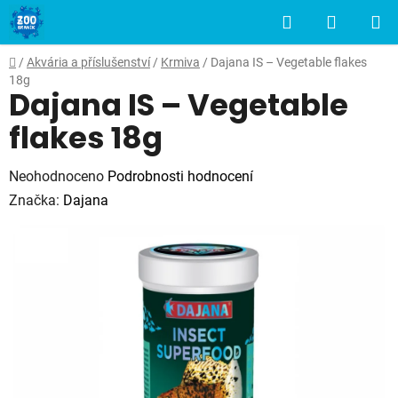
Přejít
Hledat
NÁKUP
na
obsah
KOŠÍK
Domů
/
Akvária a příslušenství
/
Krmiva
/
Dajana IS – Vegetable flakes
18g
Dajana IS – Vegetable
flakes 18g
Průměrné
Neohodnoceno
Podrobnosti hodnocení
hodnocení
Značka:
Dajana
produktu
je
0,0
z
5
hvězdiček.