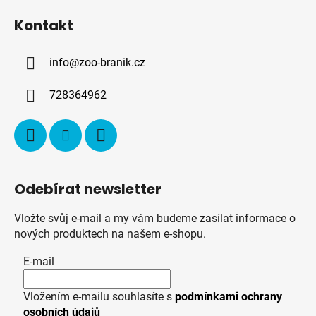
á
Kontakt
p
a
info
@
zoo-branik.cz
t
í
728364962
Odebírat newsletter
Vložte svůj e-mail a my vám budeme zasílat informace o
nových produktech na našem e-shopu.
E-mail
Vložením e-mailu souhlasíte s
podmínkami ochrany
osobních údajů