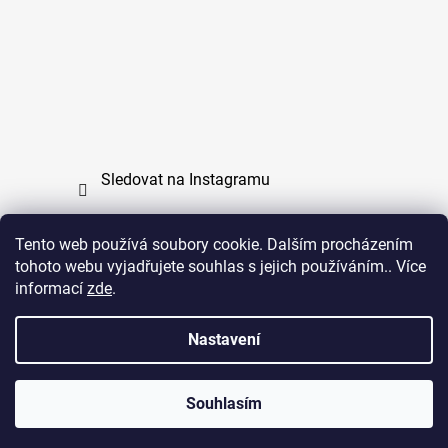
Sledovat na Instagramu
Tento web používá soubory cookie. Dalším procházením
tohoto webu vyjadřujete souhlas s jejich používáním.. Více
PPL
UPS
informací
zde
.
Copyright (c) 2011 - 2026 zoo-branik.cz - Všechna
Nastavení
práva vyhrazena
Souhlasím
Vytvořil Shoptet
Copyright 2026
ZOO Braník
. Všechna práva vyhrazena.