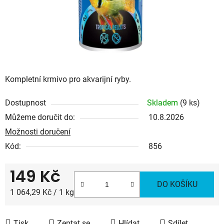
Kompletní krmivo pro akvarijní ryby.
Dostupnost
Skladem
(9 ks)
Můžeme doručit do:
10.8.2026
Možnosti doručení
Kód:
856
149 Kč
DO KOŠÍKU
Měrná cena:
1 064,29 Kč / 1 kg
Tisk
Zeptat se
Hlídat
Sdílet