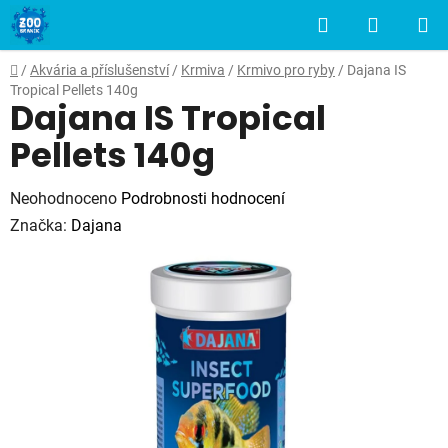
Přejít
Hledat
NÁKUP
na
obsah
KOŠÍK
Domů
/
Akvária a příslušenství
/
Krmiva
/
Krmivo pro ryby
/
Dajana IS
Tropical Pellets 140g
Dajana IS Tropical
Pellets 140g
Průměrné
Neohodnoceno
Podrobnosti hodnocení
hodnocení
Značka:
Dajana
produktu
je
0,0
z
5
hvězdiček.