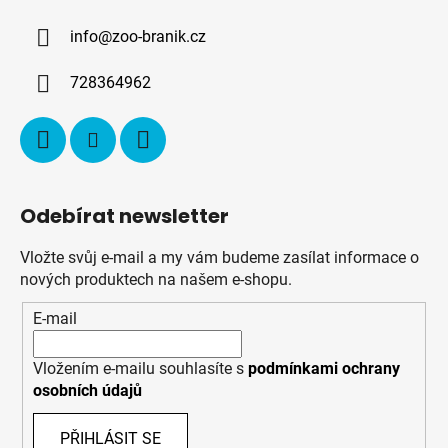
a
info
@
zoo-branik.cz
t
í
728364962
Odebírat newsletter
Vložte svůj e-mail a my vám budeme zasílat informace o
nových produktech na našem e-shopu.
E-mail
Vložením e-mailu souhlasíte s
podmínkami ochrany
osobních údajů
PŘIHLÁSIT SE