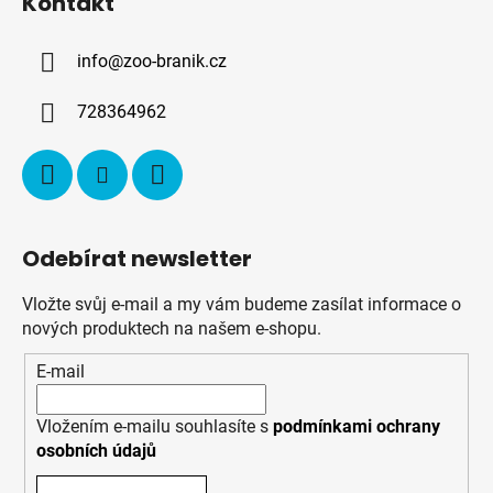
Kontakt
p
a
info
@
zoo-branik.cz
t
í
728364962
Odebírat newsletter
Vložte svůj e-mail a my vám budeme zasílat informace o
nových produktech na našem e-shopu.
E-mail
Vložením e-mailu souhlasíte s
podmínkami ochrany
osobních údajů