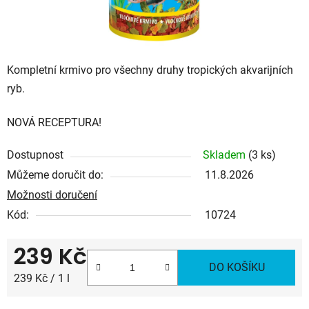
Kompletní krmivo pro všechny druhy tropických akvarijních
ryb.
NOVÁ RECEPTURA!
Dostupnost
Skladem
(3 ks)
Můžeme doručit do:
11.8.2026
Možnosti doručení
Kód:
10724
239 Kč
DO KOŠÍKU
Měrná cena:
239 Kč / 1 l