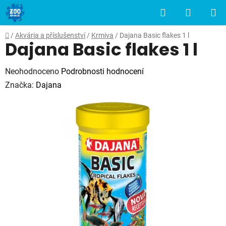
Přejít
Hledat
NÁKUP
na
obsah
KOŠÍK
Domů
/
Akvária a příslušenství
/
Krmiva
/
Dajana Basic flakes 1 l
Dajana Basic flakes 1 l
Průměrné
Neohodnoceno
Podrobnosti hodnocení
hodnocení
Značka:
Dajana
produktu
je
0,0
z
5
hvězdiček.