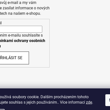
 svůj e-mail a my vám
 zasílat informace o nových
tech na našem e-shopu.
l
ním e-mailu souhlasíte s
ínkami ochrany osobních
ů
ŘIHLÁSIT SE
PPL
UPS
oužívá soubory cookie. Dalším procházením tohoto
jete souhlas s jejich používáním.. Více informací
zde
.
opyright (c) 2011 - 2026 zoo-branik.cz - Všechna práva vyhraze