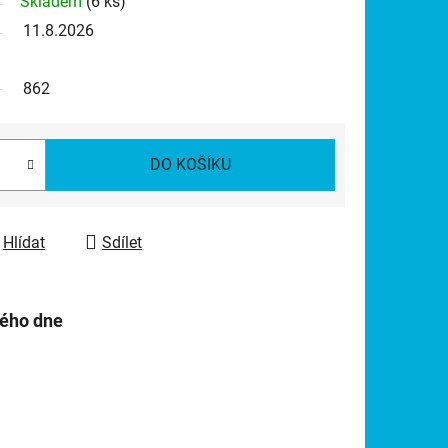
Skladem
(6 ks)
11.8.2026
862
DO KOŠÍKU
Hlídat
Sdílet
hého dne