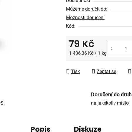
Dostupnost
z
Můžeme doručit do:
5
Možnosti doručení
hvězdiček.
Kód:
79 Kč
Měrná cena:
1 436,36 Kč / 1 kg
Tisk
Zeptat se
Doručení do dru
PS.
na jakékoliv místo
Popis
Diskuze