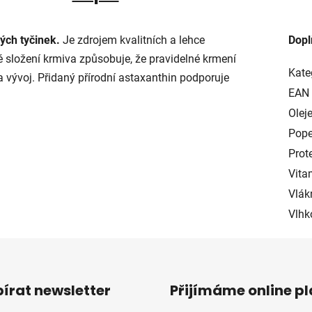
ých tyčinek.
Je zdrojem kvalitních a lehce
Dopl
é složení krmiva způsobuje, že pravidelné krmení
Kate
 a vývoj. Přidaný přírodní astaxanthin podporuje
EAN
Oleje
Pope
Prote
Vita
Vlák
Vlhk
írat newsletter
Přijímáme online p