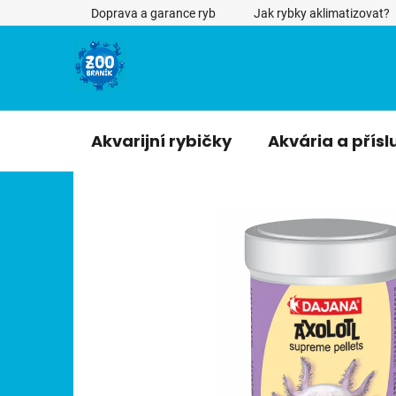
Přejít
Doprava a garance ryb
Jak rybky aklimatizovat?
na
obsah
Akvarijní rybičky
Akvária a přísl