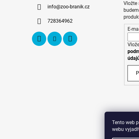
a
Vložte
info
@
zoo-branik.cz
t
budeme
í
produk
728364962
E-mai
Vlože
podm
údaj
P
Tento web p
webu vyjadřu
C