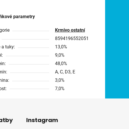
ňkové parametry
gorie
Krmivo ostatní
8594196552051
 a tuky:
13,0%
l:
9,0%
in:
48,0%
mín:
A, C, D3, E
nina:
3,0%
ost:
7,0%
latby
Instagram