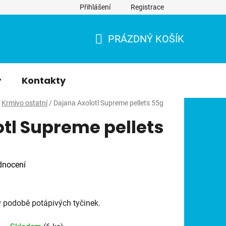
Přihlášení
Registrace
PRÁZDNÝ KOŠÍK
NÁKUPNÍ
KOŠÍK
y
Kontakty
Krmivo ostatní
/
Dajana Axolotl Supreme pellets 55g
tl Supreme pellets
dnocení
v podobě potápivých tyčinek.