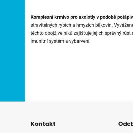
Komplexní krmivo pro axolotly v podobě potápiv
stravitelných rybích a hmyzích bílkovin. Vyvážen
těchto obojživelníků zajišťuje jejich správný růst
imunitní systém a vybarvení.
Z
á
Kontakt
Odeb
p