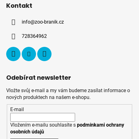
á
Kontakt
p
a
info
@
zoo-branik.cz
t
í
728364962
Odebírat newsletter
Vložte svůj e-mail a my vám budeme zasílat informace o
nových produktech na našem e-shopu.
E-mail
Vložením e-mailu souhlasíte s
podmínkami ochrany
osobních údajů