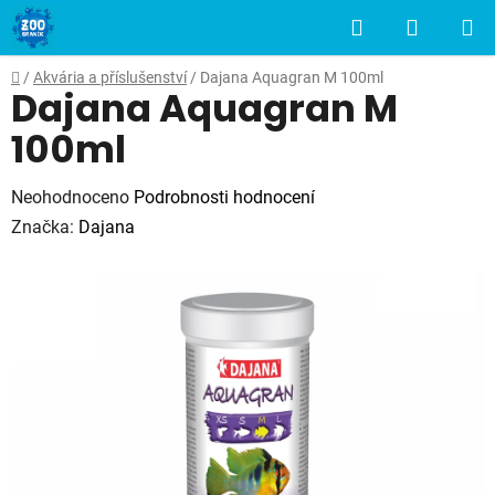
Přejít
Hledat
NÁKUP
na
obsah
KOŠÍK
Domů
/
Akvária a příslušenství
/
Dajana Aquagran M 100ml
Dajana Aquagran M
100ml
Průměrné
Neohodnoceno
Podrobnosti hodnocení
hodnocení
Značka:
Dajana
produktu
je
0,0
z
5
hvězdiček.