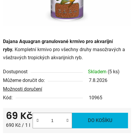
Dajana Aquagran granulované krmivo pro akvarijní
ryby.
Kompletní krmivo pro všechny druhy masožravých a
všežravých tropických akvarijních ryb.
Dostupnost
Skladem
(5 ks)
Můžeme doručit do:
7.8.2026
Možnosti doručení
Kód:
10965
69 Kč
DO KOŠÍKU
Měrná cena:
690 Kč / 1 l