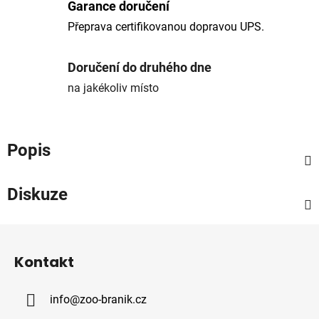
Garance doručení
Přeprava certifikovanou dopravou UPS.
Doručení do druhého dne
na jakékoliv místo
Popis
Diskuze
Z
á
Kontakt
p
a
info
@
zoo-branik.cz
t