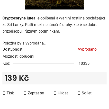
Cryptocoryne lutea
je oblíbená akvarijní rostlina pocházející
ze Srí Lanky. Patří mezi nenáročné druhy, které se dobře
přizpůsobují různým podmínkám.
Položka byla vyprodána…
Dostupnost
Vyprodáno
Možnosti doručení
Kód:
10335
139 Kč
Měrná cena:
Tisk
Zeptat se
Hlídat
Sdílet