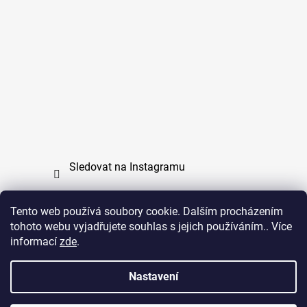
Sledovat na Instagramu
Tento web používá soubory cookie. Dalším procházením
tohoto webu vyjadřujete souhlas s jejich používáním.. Více
PPL
UPS
informací
zde
.
Copyright (c) 2011 - 2026 zoo-branik.cz - Všechna
Nastavení
práva vyhrazena