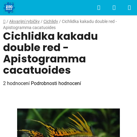
Přejít
Hledat
NÁKUP
na
obsah
KOŠÍK
Domů
/
Akvarijní rybičky
/
Cichlidy
/
Cichlidka kakadu double red -
Apistogramma cacatuoides
Cichlidka kakadu
double red -
Apistogramma
cacatuoides
Průměrné
2 hodnocení
Podrobnosti hodnocení
hodnocení
produktu
je
4,5
z
5