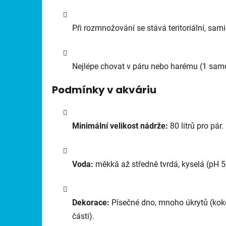
Při rozmnožování se stává teritoriální, sam
Nejlépe chovat v páru nebo harému (1 sam
Podmínky v akváriu
Minimální velikost nádrže:
80 litrů pro pár.
Voda:
měkká až středně tvrdá, kyselá (pH 5
Dekorace:
Písečné dno, mnoho úkrytů (koko
části).