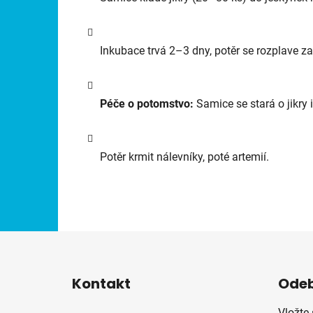
Inkubace trvá 2–3 dny, potěr se rozplave za
Péče o potomstvo:
Samice se stará o jikry 
Potěr krmit nálevníky, poté artemií.
Z
á
Kontakt
Odeb
p
a
Vložte