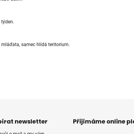
 týden.
i mláďata, samec hlídá teritorium.
írat newsletter
Přijímáme online p
 svůj e-mail a my vám