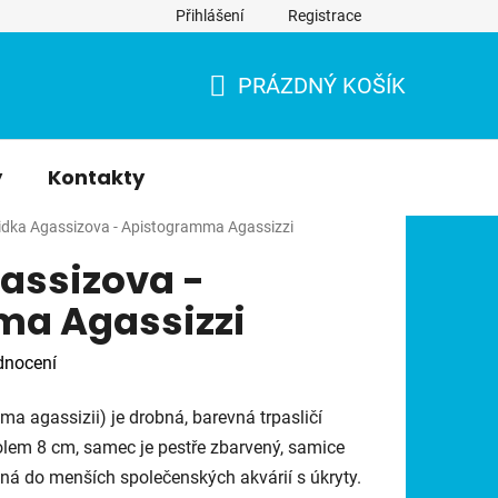
Přihlášení
Registrace
PRÁZDNÝ KOŠÍK
NÁKUPNÍ
KOŠÍK
y
Kontakty
lidka Agassizova - Apistogramma Agassizzi
assizova -
a Agassizzi
dnocení
ma agassizii) je drobná, barevná trpasličí
olem 8 cm, samec je pestře zbarvený, samice
odná do menších společenských akvárií s úkryty.