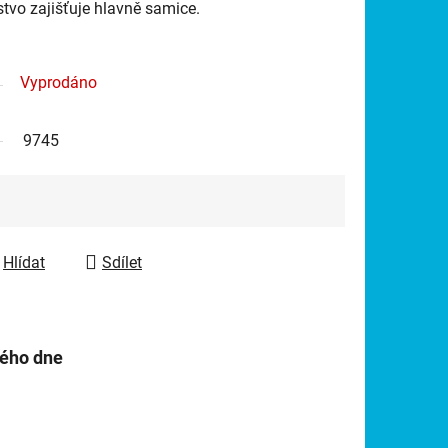
stvo zajišťuje hlavně samice.
Vyprodáno
9745
Hlídat
Sdílet
hého dne