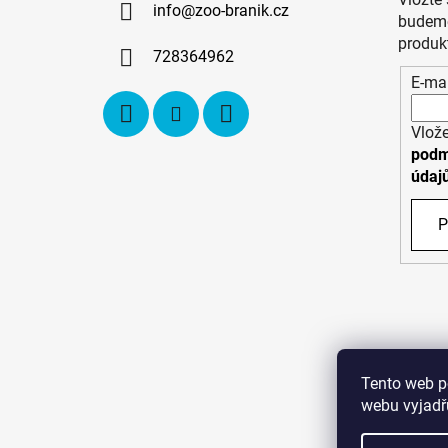
info
@
zoo-branik.cz
t
budeme
í
produk
728364962
E-mai
Vlože
podm
údaj
P
Tento web p
webu vyjadřu
C