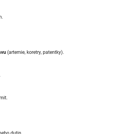
n.
avu
(artemie, koretry, patentky).
.
mit.
nebo dutin.