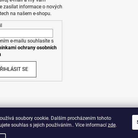
 zasílat informace o nových
tech na našem e-shopu.
l
ním e-mailu souhlasíte s
ínkami ochrany osobních
ů
ŘIHLÁSIT SE
PPL
UPS
oužívá soubory cookie. Dalším procházením tohoto
jete souhlas s jejich používáním.. Více informací
zde
.
opyright (c) 2011 - 2026 zoo-branik.cz - Všechna práva vyhraze