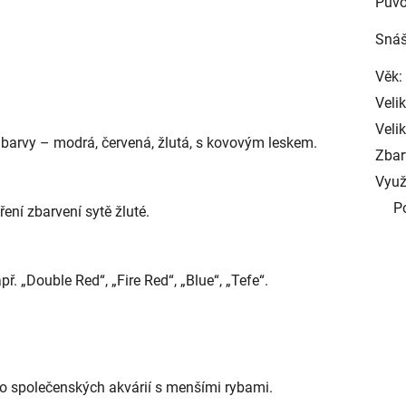
Půvo
Snáš
Věk:
Veli
Velik
é barvy – modrá, červená, žlutá, s kovovým leskem.
Zbar
Využ
P
ření zbarvení sytě žluté.
. „Double Red“, „Fire Red“, „Blue“, „Tefe“.
 do společenských akvárií s menšími rybami.