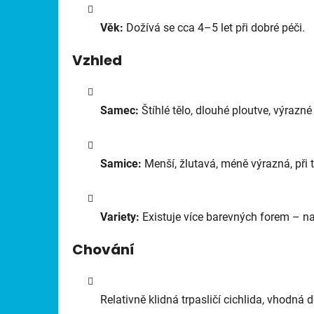
Věk:
Dožívá se cca 4–5 let při dobré péči.
Vzhled
Samec:
Štíhlé tělo, dlouhé ploutve, výrazn
Samice:
Menší, žlutavá, méně výrazná, při t
Variety:
Existuje více barevných forem – např
Chování
Relativně klidná trpasličí cichlida, vhodná