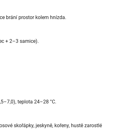
ice brání prostor kolem hnízda.
ec + 2–3 samice).
,5–7,0), teplota 24–28 °C.
sové skořápky, jeskyně, kořeny, hustě zarostlé