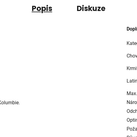
Popis
Diskuze
Dopl
Kate
Chov
Krmi
Lati
Max.
Náro
Kolumbie.
Odch
Opti
Poža