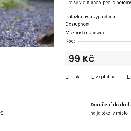
Tře se v dutinách, péči o potom
z
5
Položka byla vyprodána…
hvězdiček.
Dostupnost
Možnosti doručení
Kód:
99 Kč
Měrná cena:
Tisk
Zeptat se
Doručení do dru
PS.
na jakékoliv místo