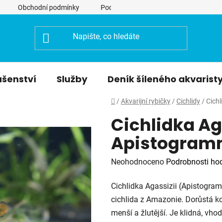
Obchodní podmínky
Podmínky ochrany osobních údajů
ušenství
Služby
Deník šíleného akvarist
Domů
/
Akvarijní rybičky
/
Cichlidy
/
Cich
Cichlidka Ag
Apistogramm
Průměrné
Neohodnoceno
Podrobnosti ho
hodnocení
Cichlidka Agassizii (Apistogram
produktu
cichlida z Amazonie. Dorůstá k
je
menší a žlutější. Je klidná, vh
0,0