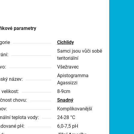
ňkové parametry
gorie
Cichlidy
Samci jsou vůči sobě
ání:
teritoriální
vo:
Všežravec
Apistogramma
nský název:
Agassizzi
 velikost:
8-9cm
čnost chovu:
Snadný
ov:
Komplikovanější
mální teplota vody:
24-28 °C
dované pH:
6,0-7,5 pH