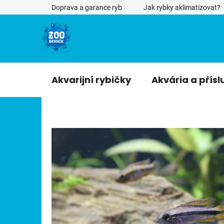
Přejít
Doprava a garance ryb
Jak rybky aklimatizovat?
na
obsah
Akvarijní rybičky
Akvária a přísl