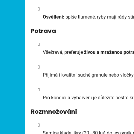
Osvětlení:
spíše tlumené, ryby mají rády stí
Potrava
Všežravá, preferuje
živou a mraženou potr
Přijímá i kvalitní suché granule nebo vločky
Pro kondici a vybarvení je důležité pestře kr
Rozmnožování
Samice klade jikry (20–80 ks) do jeskyněk 