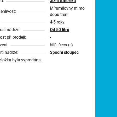
d:
Jižní Amerika
Mírumilovný mimo
enlivost:
dobu tření
4-5 roky
kost nádrže:
Od 50 litrů
ost při prodeji:
-
vení:
bílá, červená
ití nádrže:
Spodní sloupec
oložka byla vyprodána…