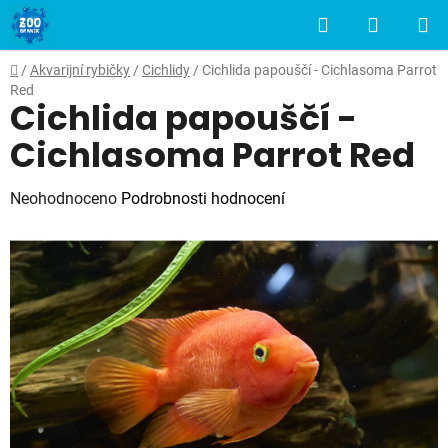
Přejít
Hledat
NÁKUP
na
obsah
KOŠÍK
Domů
/
Akvarijní rybičky
/
Cichlidy
/
Cichlida papouščí - Cichlasoma Parrot
Red
Cichlida papouščí -
Cichlasoma Parrot Red
Průměrné
Neohodnoceno
Podrobnosti hodnocení
hodnocení
produktu
je
0,0
z
5
hvězdiček.