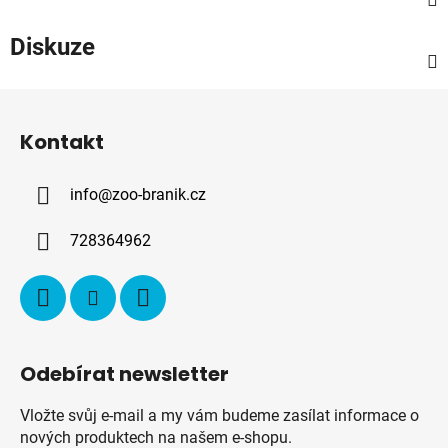
Diskuze
Z
á
Kontakt
p
a
info
@
zoo-branik.cz
t
í
728364962
Odebírat newsletter
Vložte svůj e-mail a my vám budeme zasílat informace o
nových produktech na našem e-shopu.