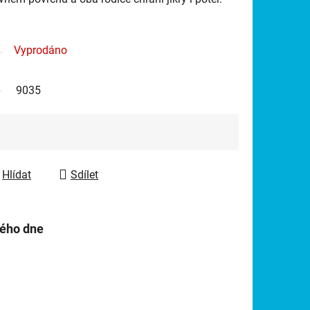
Vyprodáno
9035
Hlídat
Sdílet
hého dne