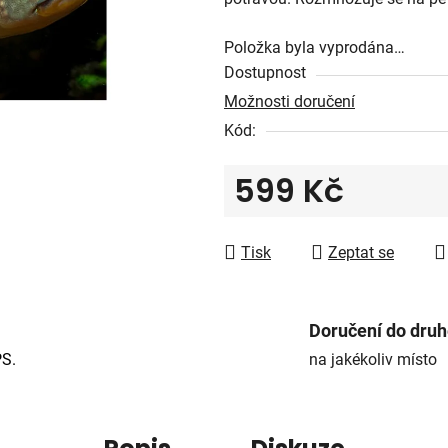
5
hvězdiček.
Položka byla vyprodána…
Dostupnost
Možnosti doručení
Kód:
599 Kč
Měrná cena:
Tisk
Zeptat se
Doručení do dru
PS.
na jakékoliv místo