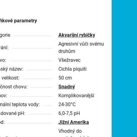
ňkové parametry
gorie
Akvarijní rybičky
Agresivní vůči svému
ání:
druhům
vo:
Všežravec
nský název:
Cichla piquiti
 velikost:
50 cm
čnost chovu:
Snadný
ov:
Komplikovanější
mální teplota vody:
24-30°C
dované pH:
6,0-7,5 pH
d:
Jižní Amerika
Vhodný do