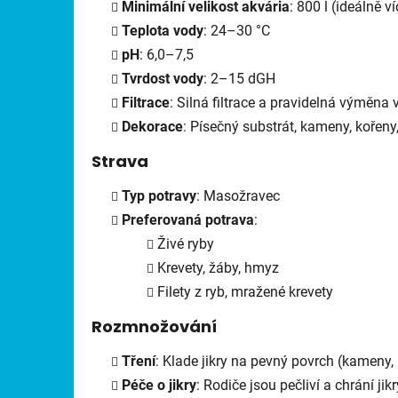
Minimální velikost akvária
: 800 l (ideálně ví
Teplota vody
: 24–30 °C
pH
: 6,0–7,5
Tvrdost vody
: 2–15 dGH
Filtrace
: Silná filtrace a pravidelná výměna
Dekorace
: Písečný substrát, kameny, kořeny
Strava
Typ potravy
: Masožravec
Preferovaná potrava
:
Živé ryby
Krevety, žáby, hmyz
Filety z ryb, mražené krevety
Rozmnožování
Tření
: Klade jikry na pevný povrch (kameny,
Péče o jikry
: Rodiče jsou pečliví a chrání jikr