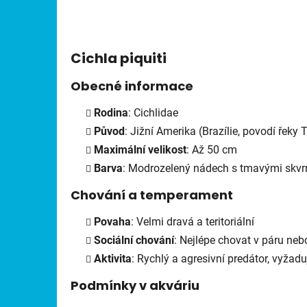
Cichla piquiti
Obecné informace
Rodina
: Cichlidae
Původ
: Jižní Amerika (Brazílie, povodí řeky 
Maximální velikost
: Až 50 cm
Barva
: Modrozelený nádech s tmavými skvrn
Chování a temperament
Povaha
: Velmi dravá a teritoriální
Sociální chování
: Nejlépe chovat v páru ne
Aktivita
: Rychlý a agresivní predátor, vyžad
Podmínky v akváriu