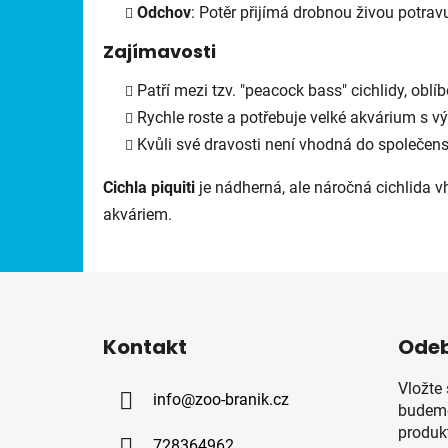
Odchov
: Potěr přijímá drobnou živou potrav
Zajímavosti
Patří mezi tzv. "peacock bass" cichlidy, oblíb
Rychle roste a potřebuje velké akvárium s vý
Kvůli své dravosti není vhodná do společen
Cichla piquiti
je nádherná, ale náročná cichlida 
akváriem.
Z
á
Kontakt
Odeb
p
a
Vložte
info
@
zoo-branik.cz
t
budeme
í
produk
728364962