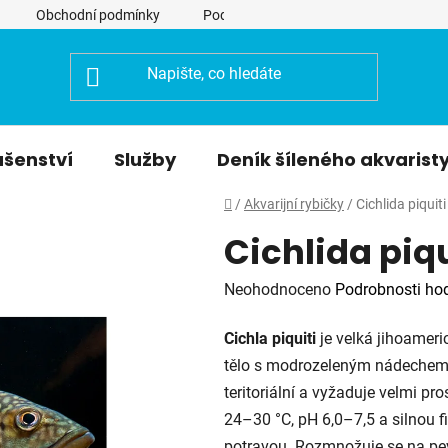
Obchodní podmínky
Podmínky ochrany osobních údajů
ušenství
Služby
Deník šíleného akvarist
Domů
/
Akvarijní rybičky
/
Cichlida piquiti
Cichlida piqu
Průměrné
Neohodnoceno
Podrobnosti ho
hodnocení
Cichla piquiti
je velká jihoameri
produktu
tělo s modrozeleným nádechem 
je
teritoriální a vyžaduje velmi pro
0,0
24–30 °C, pH 6,0–7,5 a silnou fi
z
potravou. Rozmnožuje se na pevn