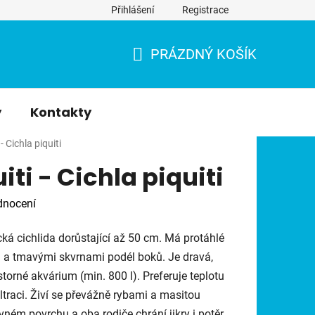
Přihlášení
Registrace
PRÁZDNÝ KOŠÍK
NÁKUPNÍ
KOŠÍK
y
Kontakty
 - Cichla piquiti
iti - Cichla piquiti
dnocení
cká cichlida dorůstající až 50 cm. Má protáhlé
a tmavými skvrnami podél boků. Je dravá,
storné akvárium (min. 800 l). Preferuje teplotu
ltraci. Živí se převážně rybami a masitou
ém povrchu a oba rodiče chrání jikry i potěr.