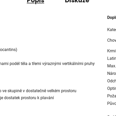
Popis
Diskuze
Dopl
Kate
Chov
Tocantins)
Krmi
Lati
ami podél těla a třemi výraznými vertikálními pruhy
Max.
Náro
Odch
Opti
bo ve skupině v dostatečně velkém prostoru
Poža
uje dostatek prostoru k plavání
Půvo