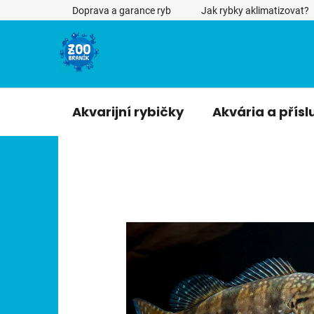
Přejít
Doprava a garance ryb
Jak rybky aklimatizovat?
na
obsah
Akvarijní rybičky
Akvária a přísl