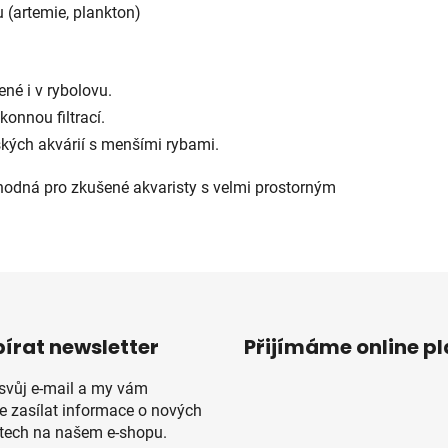
u (artemie, plankton)
ené i v rybolovu.
konnou filtrací.
ských akvárií s menšími rybami.
vhodná pro zkušené akvaristy s velmi prostorným
írat newsletter
Přijímáme online p
 svůj e-mail a my vám
 zasílat informace o nových
tech na našem e-shopu.