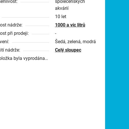
enlivost:
společenských
akvárií
10 let
kost nádrže:
1000 a víc litrů
ost při prodeji:
-
vení:
Šedá, zelená, modrá
ití nádrže:
Celý sloupec
oložka byla vyprodána…