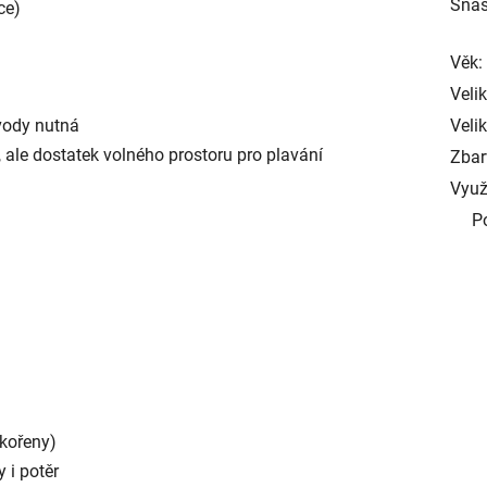
Snáš
ce)
Věk:
Veli
 vody nutná
Velik
, ale dostatek volného prostoru pro plavání
Zbar
Využ
P
 kořeny)
y i potěr