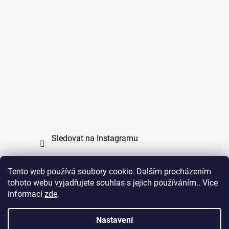
Sledovat na Instagramu
Tento web používá soubory cookie. Dalším procházením
tohoto webu vyjadřujete souhlas s jejich používáním.. Více
PPL
UPS
informací
zde
.
Copyright (c) 2011 - 2026 zoo-branik.cz - Všechna
Nastavení
práva vyhrazena