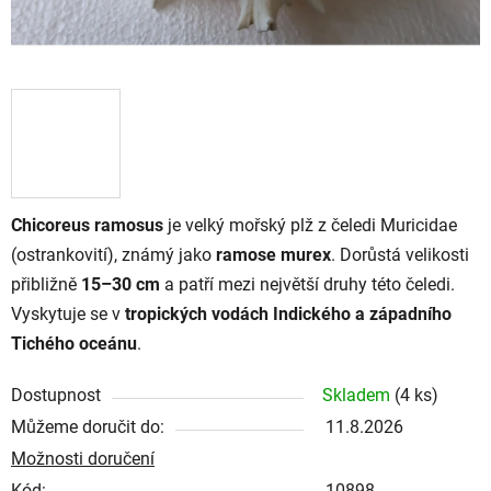
Chicoreus ramosus
je velký mořský plž z čeledi Muricidae
(ostrankovití), známý jako
ramose murex
. Dorůstá velikosti
přibližně
15–30 cm
a patří mezi největší druhy této čeledi.
Vyskytuje se v
tropických vodách Indického a západního
Tichého oceánu
.
Dostupnost
Skladem
(4 ks)
Můžeme doručit do:
11.8.2026
Možnosti doručení
Kód:
10898