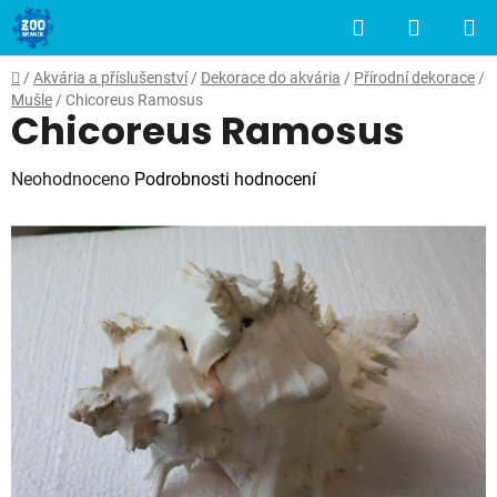
Přejít
Hledat
NÁKUP
na
obsah
KOŠÍK
Domů
/
Akvária a příslušenství
/
Dekorace do akvária
/
Přírodní dekorace
/
Mušle
/
Chicoreus Ramosus
Chicoreus Ramosus
Průměrné
Neohodnoceno
Podrobnosti hodnocení
hodnocení
produktu
je
0,0
z
5
hvězdiček.