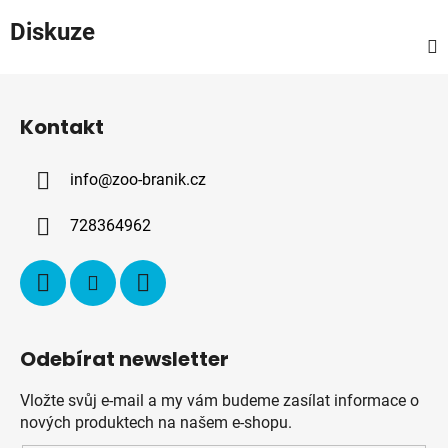
Diskuze
Z
á
Kontakt
p
a
info
@
zoo-branik.cz
t
í
728364962
Odebírat newsletter
Vložte svůj e-mail a my vám budeme zasílat informace o
nových produktech na našem e-shopu.