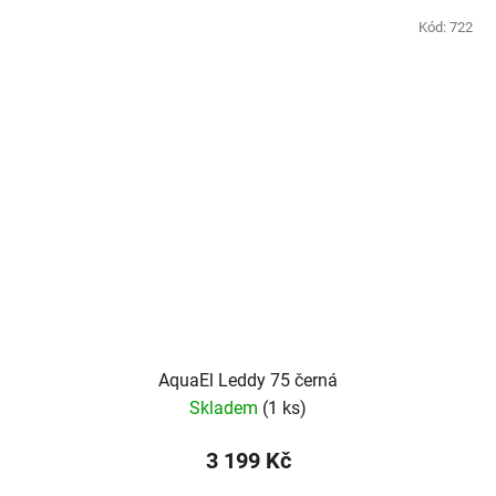
Kód:
722
AquaEl Leddy 75 černá
Skladem
(1 ks)
3 199 Kč