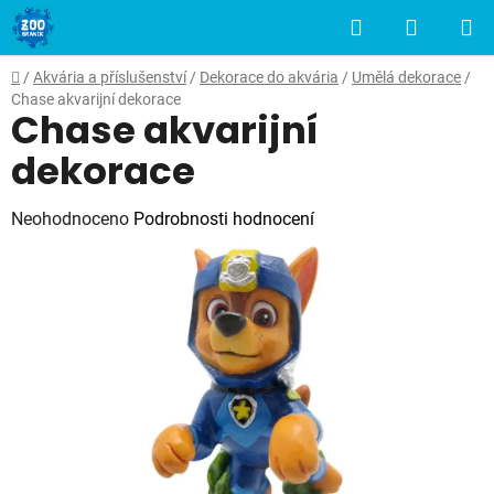
Přejít
Hledat
NÁKUP
na
obsah
KOŠÍK
Domů
/
Akvária a příslušenství
/
Dekorace do akvária
/
Umělá dekorace
/
Chase akvarijní dekorace
Chase akvarijní
dekorace
Průměrné
Neohodnoceno
Podrobnosti hodnocení
hodnocení
produktu
je
0,0
z
5
hvězdiček.