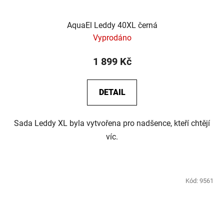
AquaEl Leddy 40XL černá
Vyprodáno
1 899 Kč
DETAIL
Sada Leddy XL byla vytvořena pro nadšence, kteří chtějí
víc.
Kód:
9561