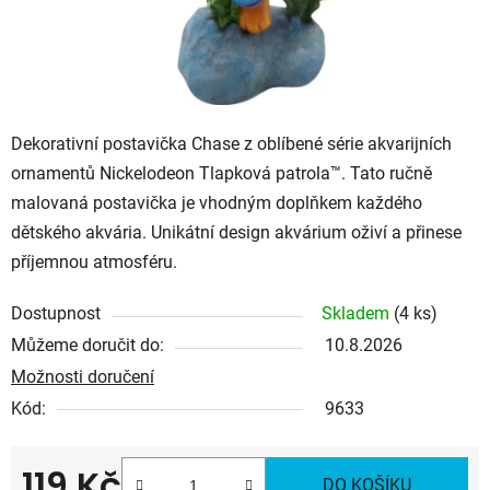
Dekorativní postavička Chase
z oblíbené série akvarijních
ornamentů
Nickelodeon Tlapková patrola™
.
Tato ručně
malovaná postavička je vhodným doplňkem každého
dětského akvária. Unikátní design akvárium oživí a přinese
příjemnou atmosféru.
Dostupnost
Skladem
(4 ks)
Můžeme doručit do:
10.8.2026
Možnosti doručení
Kód:
9633
119 Kč
DO KOŠÍKU