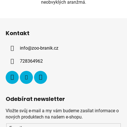
neobvyklých aranžmá.
Z
á
Kontakt
p
a
info
@
zoo-branik.cz
t
í
728364962
Odebírat newsletter
Vložte svůj e-mail a my vám budeme zasílat informace o
nových produktech na našem e-shopu.