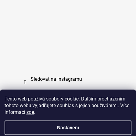
Sledovat na Instagramu
Tento web používá soubory cookie. Dalším procházením
tohoto webu vyjadřujete souhlas s jejich používáním.. Více
PPL
UPS
informací
zde
.
Copyright (c) 2011 - 2026 zoo-branik.cz - Všechna
Nastavení
práva vyhrazena