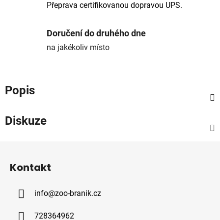
Přeprava certifikovanou dopravou UPS.
Doručení do druhého dne
na jakékoliv místo
Popis
Diskuze
Z
á
Kontakt
p
a
info
@
zoo-branik.cz
t
í
728364962