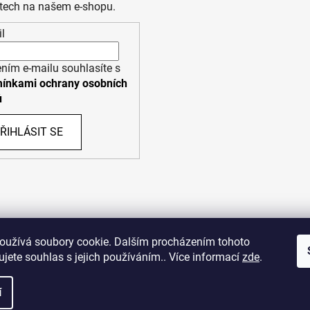
tech na našem e-shopu.
l
ním e-mailu souhlasíte s
ínkami ochrany osobních
ů
ŘIHLÁSIT SE
PPL
UPS
oužívá soubory cookie. Dalším procházením tohoto
jete souhlas s jejich používáním.. Více informací
zde
.
opyright (c) 2011 - 2026 zoo-branik.cz - Všechna práva vyhraze
í