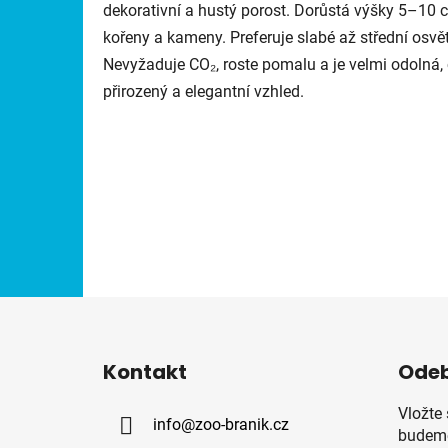
dekorativní a hustý porost. Dorůstá výšky 5–10 c
kořeny a kameny. Preferuje slabé až střední osvě
Nevyžaduje CO₂, roste pomalu a je velmi odolná, 
přirozený a elegantní vzhled.
Z
á
Kontakt
Odeb
p
a
Vložte
info
@
zoo-branik.cz
t
budeme