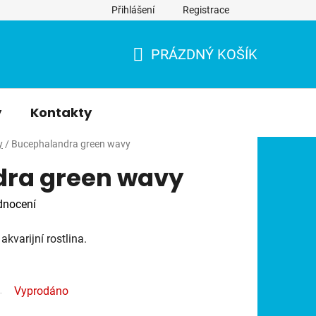
Přihlášení
Registrace
PRÁZDNÝ KOŠÍK
NÁKUPNÍ
KOŠÍK
y
Kontakty
y
/
Bucephalandra green wavy
ra green wavy
dnocení
 akvarijní rostlina.
Vyprodáno