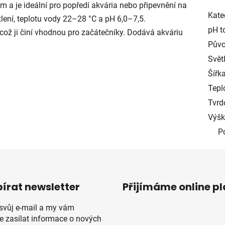
m a je ideální pro popředí akvária nebo připevnění na
Kate
tlení, teplotu vody 22–28 °C a pH 6,0–7,5.
pH t
což ji činí vhodnou pro začátečníky. Dodává akváriu
Půvo
Světl
Šířka
Tepl
Tvrd
Výšk
P
írat newsletter
Přijímáme online p
 svůj e-mail a my vám
 zasílat informace o nových