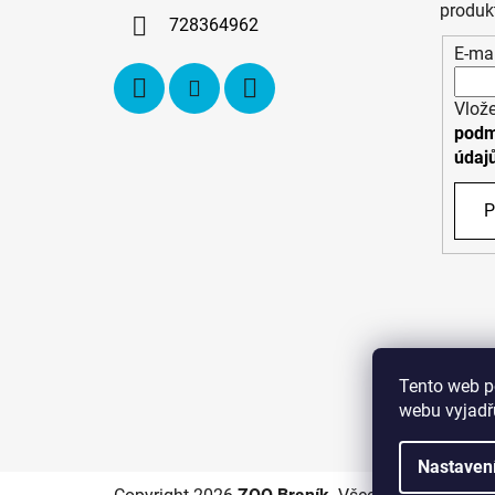
í
produk
728364962
E-mai
Vlože
podm
údaj
P
Tento web p
webu vyjadřu
C
Nastaven