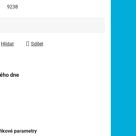
9238
Hlídat
Sdílet
hého dne
ňkové parametry