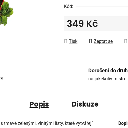
5
Kód:
hvězdiček.
349 Kč
Měrná cena:
Tisk
Zeptat se
Doručení do dru
PS.
na jakékoliv místo
Popis
Diskuze
 s tmavě zelenými, vlnitými listy, které vytvářejí
Dopl