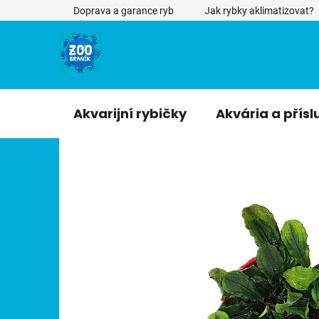
Přejít
Doprava a garance ryb
Jak rybky aklimatizovat?
na
obsah
Akvarijní rybičky
Akvária a přísl