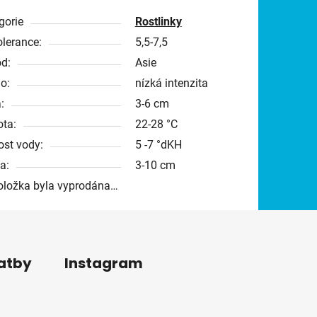
gorie
Rostlinky
olerance:
5,5-7,5
d:
Asie
o:
nízká intenzita
:
3-6 cm
ota:
22-28 °C
ost vody:
5 -7 °dKH
a:
3-10 cm
oložka byla vyprodána…
latby
Instagram