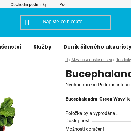
Obchodní podmínky
Podmínky ochrany osobních údajů
ušenství
Služby
Deník šíleného akvarist
Domů
/
Akvária a příslušenství
/
Rostlink
Bucephaland
Průměrné
Neohodnoceno
Podrobnosti ho
hodnocení
Bucephalandra 'Green Wavy'
je
produktu
je
Položka byla vyprodána…
0,0
Dostupnost
z
Možnosti doručení