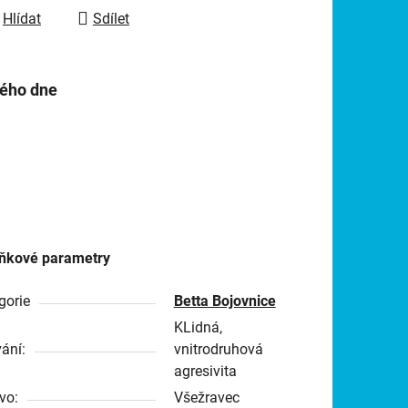
Hlídat
Sdílet
hého dne
ňkové parametry
gorie
Betta Bojovnice
KLidná,
ání:
vnitrodruhová
agresivita
vo:
Všežravec