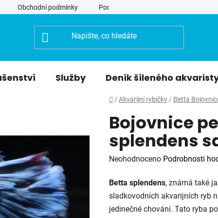
Obchodní podmínky
Podmínky ochrany osobních údajů
ušenství
Služby
Deník šíleného akvarist
Domů
/
Akvarijní rybičky
/
Betta Bojovnic
Bojovnice pe
splendens 
Průměrné
Neohodnoceno
Podrobnosti ho
hodnocení
Betta splendens
, známá také j
produktu
sladkovodních akvarijních ryb n
je
jedinečné chování. Tato ryba po
0,0