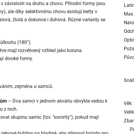
 v závislosti na druhu a chovu. Přírodní formy jsou
Lati
), ale díky selektivnímu chovu existují betty v
Max.
alová, žlutá a dokonce i duhová. Různé varianty se
Náro
Odch
Opti
půlkruhu (180°).
Poža
tve mají rozvětvený vzhled jako koruna.
Půvo
jí divoké formy.
Snáš
ováním, zejména u samců.
mcům
– Dva samci v jednom akváriu obvykle vedou k
Věk:
o z nich.
Veli
at skupinu samic (tzv. "sorority"), pokud mají
Zbar
P
pěnové bubliny na hladině, aby připravil hnízdo pro