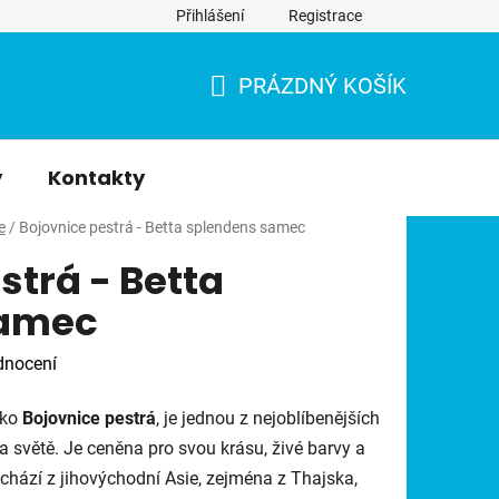
Přihlášení
Registrace
PRÁZDNÝ KOŠÍK
NÁKUPNÍ
KOŠÍK
y
Kontakty
e
/
Bojovnice pestrá - Betta splendens samec
strá - Betta
samec
dnocení
ako
Bojovnice pestrá
, je jednou z nejoblíbenějších
a světě. Je ceněna pro svou krásu, živé barvy a
chází z jihovýchodní Asie, zejména z Thajska,