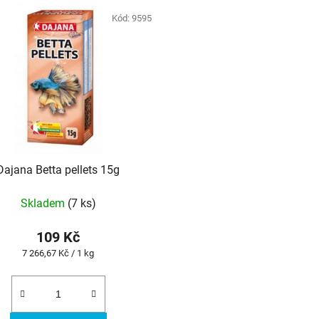
Kód:
9595
Dajana Betta pellets 15g
Skladem
(7 ks)
109 Kč
Měrná
7 266,67 Kč / 1 kg
cena: