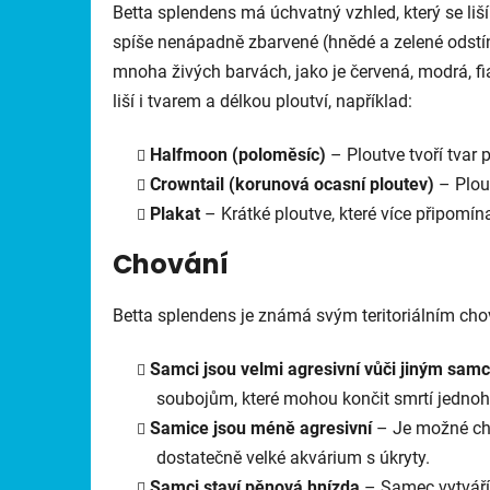
Betta splendens má úchvatný vzhled, který se liší
spíše nenápadně zbarvené (hnědé a zelené odstíny
mnoha živých barvách, jako je červená, modrá, fi
liší i tvarem a délkou ploutví, například:
Halfmoon (poloměsíc)
– Ploutve tvoří tvar 
Crowntail (korunová ocasní ploutev)
– Plou
Plakat
– Krátké ploutve, které více připomína
Chování
Betta splendens je známá svým teritoriálním ch
Samci jsou velmi agresivní vůči jiným sa
soubojům, které mohou končit smrtí jednoh
Samice jsou méně agresivní
– Je možné chov
dostatečně velké akvárium s úkryty.
Samci staví pěnová hnízda
– Samec vytváří 