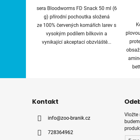
sera Bloodworms FD Snack 50 ml (6
g) přírodní pochoutka složená
K
ze 100% červených komářích larev s
plovou
vysokým podílem bílkovin a
prot
vynikající akceptací obzvláště...
obsaž
amino
bet
Z
á
Kontakt
Odeb
p
a
Vložte
info
@
zoo-branik.cz
t
budeme
í
produk
728364962