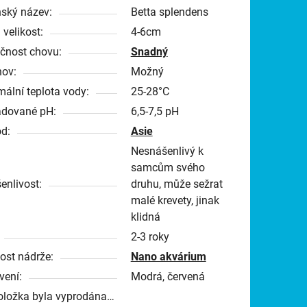
nský název:
Betta splendens
 velikost:
4-6cm
čnost chovu:
Snadný
ov:
Možný
mální teplota vody:
25-28°C
dované pH:
6,5-7,5 pH
d:
Asie
Nesnášenlivý k
samcům svého
enlivost:
druhu, může sežrat
malé krevety, jinak
klidná
2-3 roky
kost nádrže:
Nano akvárium
vení:
Modrá, červená
oložka byla vyprodána…