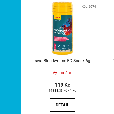
Kód:
9574
sera Bloodworms FD Snack 6g
Vyprodáno
119 Kč
Měrná
19 833,33 Kč / 1 kg
cena:
DETAIL