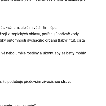
vé akvárium, ale čím větší, tím lépe.
zejí z tropických oblastí, potřebují ohřívač vody.
íky přítomnosti dýchacího orgánu (labyrintu), čistá
živé nebo umělé rostliny a úkryty, aby se betty mohly
 že potřebuje především živočišnou stravu.
artemie, larvy komárů)