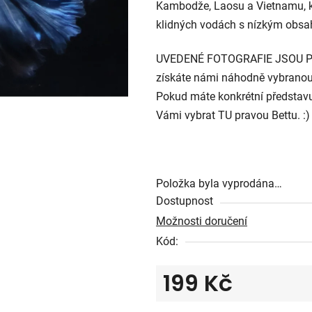
Kambodže, Laosu a Vietnamu, kd
z
klidných vodách s nízkým obsa
5
hvězdiček.
UVEDENÉ FOTOGRAFIE JSOU POU
získáte námi
náhodně
vybranou
Pokud máte konkrétní představu
Vámi vybrat TU pravou Bettu. :)
Položka byla vyprodána…
Dostupnost
Možnosti doručení
Kód:
199 Kč
Měrná cena: