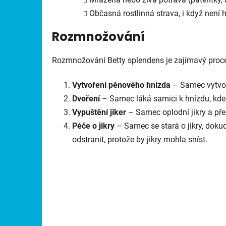
Občasná rostlinná strava, i když není h
Rozmnožování
Rozmnožování Betty splendens je zajímavý proc
Vytvoření pěnového hnízda
– Samec vytvoří
Dvoření
– Samec láká samici k hnízdu, kde 
Vypuštění jiker
– Samec oplodní jikry a pře
Péče o jikry
– Samec se stará o jikry, dokud
odstranit, protože by jikry mohla sníst.