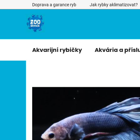
Přejít
Doprava a garance ryb
Jak rybky aklimatizovat?
na
obsah
Akvarijní rybičky
Akvária a přísl