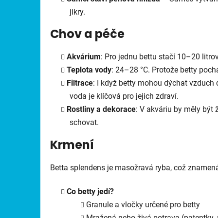
jikry.
Chov a péče
Akvárium
: Pro jednu bettu stačí 10–20 litro
Teplota vody
: 24–28 °C. Protože betty pochá
Filtrace
: I když betty mohou dýchat vzduch d
voda je klíčová pro jejich zdraví.
Rostliny a dekorace
: V akváriu by měly být 
schovat.
Krmení
Betta splendens je masožravá ryba, což znamená,
Co betty jedí?
Granule a vločky určené pro betty
Mražená nebo živá potrava (patentky, 