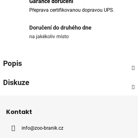
Garance doručení
Přeprava certifikovanou dopravou UPS.
Doručení do druhého dne
na jakékoliv místo
Popis
Diskuze
Z
á
Kontakt
p
a
info
@
zoo-branik.cz
t