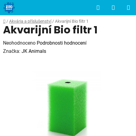
Přejít
Hledat
NÁKUP
na
obsah
KOŠÍK
Domů
/
Akvária a příslušenství
/
Akvarijní Bio filtr 1
Akvarijní Bio filtr 1
Průměrné
Neohodnoceno
Podrobnosti hodnocení
hodnocení
Značka:
JK Animals
produktu
je
0,0
z
5
hvězdiček.