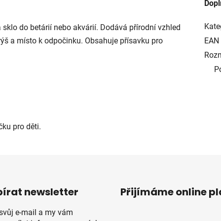
Dopl
Kate
 sklo do betárií nebo akvárií. Dodává přírodní vzhled
ýš a místo k odpočinku. Obsahuje přísavku pro
EAN
Rozm
P
čku pro děti.
írat newsletter
Přijímáme online p
 svůj e-mail a my vám