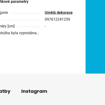
ňkové parametry
gorie
Umělá dekorace
097612241259
ěry [cm]
-
oložka byla vyprodána…
latby
Instagram