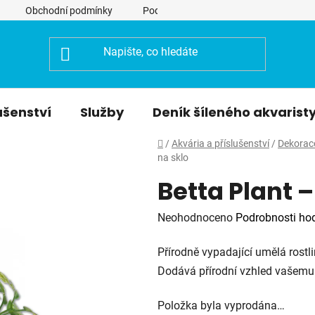
Obchodní podmínky
Podmínky ochrany osobních údajů
ušenství
Služby
Deník šíleného akvarist
Domů
/
Akvária a příslušenství
/
Dekorac
na sklo
Betta Plant –
Průměrné
Neohodnoceno
Podrobnosti ho
hodnocení
Přírodně vypadající umělá rostli
produktu
Dodává přírodní vzhled vašemu 
je
0,0
Položka byla vyprodána…
z