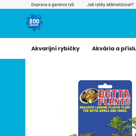
Přejít
Doprava a garance ryb
Jak rybky aklimatizovat?
na
obsah
Akvarijní rybičky
Akvária a přísl