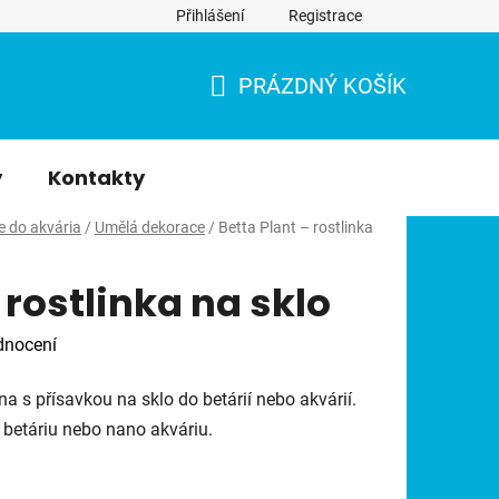
Přihlášení
Registrace
PRÁZDNÝ KOŠÍK
NÁKUPNÍ
KOŠÍK
y
Kontakty
e do akvária
/
Umělá dekorace
/
Betta Plant – rostlinka
 rostlinka na sklo
dnocení
na s přísavkou na sklo do betárií nebo akvárií.
betáriu nebo nano akváriu.