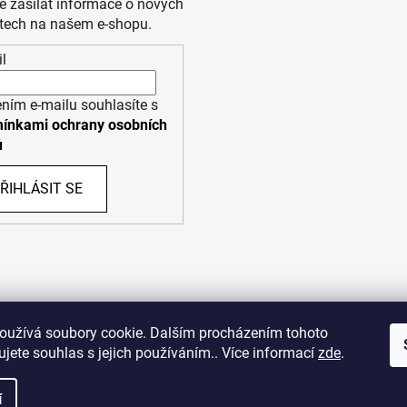
 zasílat informace o nových
tech na našem e-shopu.
l
ním e-mailu souhlasíte s
ínkami ochrany osobních
ů
ŘIHLÁSIT SE
PPL
UPS
oužívá soubory cookie. Dalším procházením tohoto
jete souhlas s jejich používáním.. Více informací
zde
.
opyright (c) 2011 - 2026 zoo-branik.cz - Všechna práva vyhraze
í