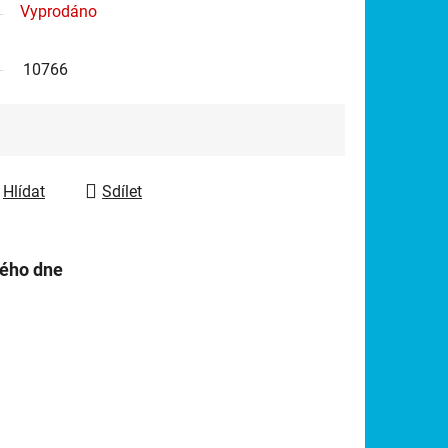
Vyprodáno
10766
Hlídat
Sdílet
hého dne