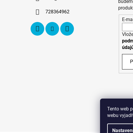
t
budeme
í
produk
728364962
E-mai
Vlože
podm
údaj
P
Tento web p
webu vyjadřu
C
Nastaven