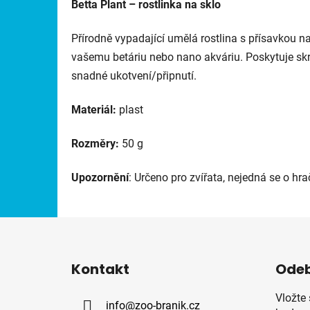
Betta Plant – rostlinka na sklo
Přírodně vypadající umělá rostlina s přísavkou na
vašemu betáriu nebo nano akváriu. Poskytuje skr
snadné ukotvení/připnutí.
Materiál:
plast
Rozměry:
50 g
Upozornění
: Určeno pro zvířata, nejedná se o hra
Z
á
Kontakt
Odeb
p
a
Vložte
info
@
zoo-branik.cz