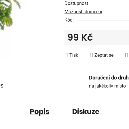
Dostupnost
5
Možnosti doručení
hvězdiček.
Kód:
99 Kč
Měrná cena:
Tisk
Zeptat se
Doručení do dru
PS.
na jakékoliv místo
Popis
Diskuze