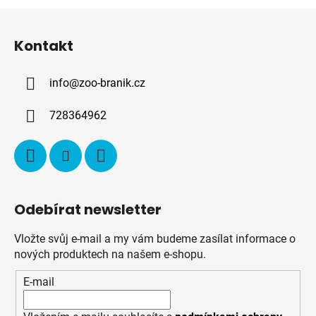
Z
á
Kontakt
p
a
info
@
zoo-branik.cz
t
í
728364962
Odebírat newsletter
Vložte svůj e-mail a my vám budeme zasílat informace o
nových produktech na našem e-shopu.
E-mail