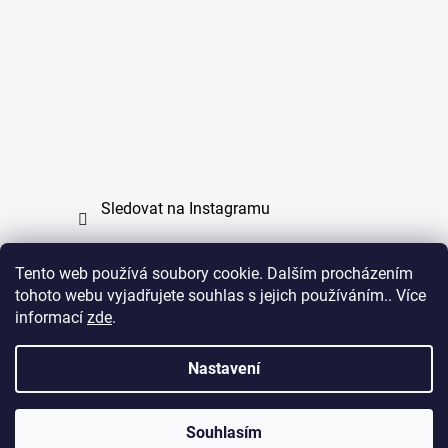
Sledovat na Instagramu
Tento web používá soubory cookie. Dalším procházením
tohoto webu vyjadřujete souhlas s jejich používáním.. Více
PPL
UPS
informací
zde
.
Copyright (c) 2011 - 2026 zoo-branik.cz - Všechna
Nastavení
práva vyhrazena
Souhlasím
Vytvořil Shoptet