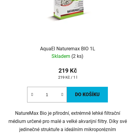
AquaEl Naturemax BIO 1L
Skladem
(2 ks)
219 Kč
Měrná
219 Kč / 1 l
cena:
DO KOŠÍKU
NatureMax Bio je přírodní, extrémně lehké filtrační
médium určené pro malé a velké akvarijní filtry. Díky své
jedinečné struktuře a ideálním mikroporézním