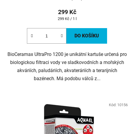
299 Kč
Měrná
299 Kč / 1 l
cena:
DO KOŠÍKU
BioCeramax UltraPro 1200 je unikátní kartuše určená pro
biologickou filtraci vody ve sladkovodních a mořských
akváriích, paludáriích, akvateráriích a terarijních
bazénech. Má podobu válců z...
Kód:
10156