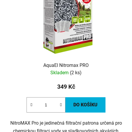
AquaEl Nitromax PRO
Skladem
(2 ks)
349 Kč
DO KOŠÍKU
NitroMAX Pro je jedinečná filtrační patrona určená pro
chemickou filtraci vody ve sladkovodních akváriích,