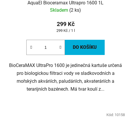
AquaEl Bioceramax Ultrapro 1600 1L
Skladem
(2 ks)
299 Kč
Měrná
299 Kč / 1 l
cena:
DO KOŠÍKU
BioCeraMAX UltraPro 1600 je jedinečná kartuše určená
pro biologickou filtraci vody ve sladkovodních a
mořských akváriích, paludáriích, akvateráriích a
terarijních bazénech. Má tvar koulí z...
Kód:
10158