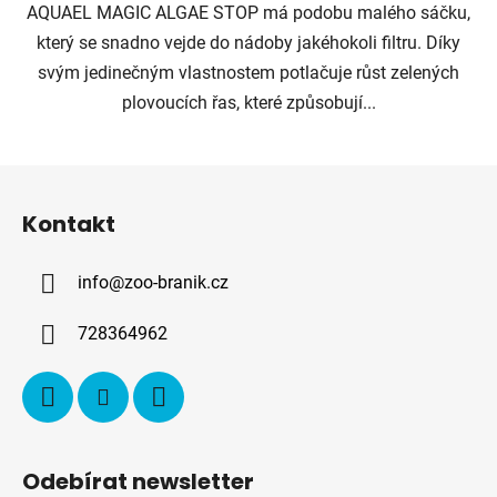
AQUAEL MAGIC ALGAE STOP má podobu malého sáčku,
který se snadno vejde do nádoby jakéhokoli filtru. Díky
svým jedinečným vlastnostem potlačuje růst zelených
plovoucích řas, které způsobují...
Z
á
Kontakt
p
a
info
@
zoo-branik.cz
t
í
728364962
Odebírat newsletter