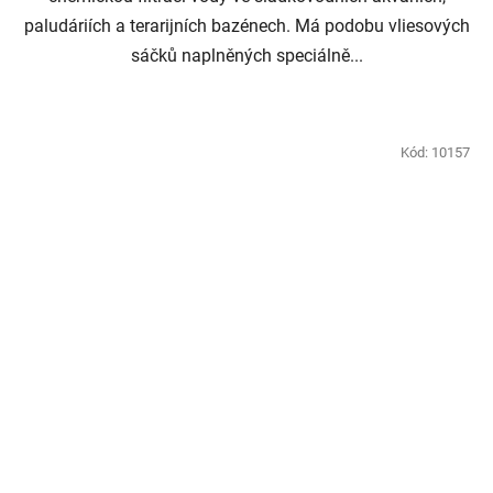
paludáriích a terarijních bazénech. Má podobu vliesových
sáčků naplněných speciálně...
Kód:
10157