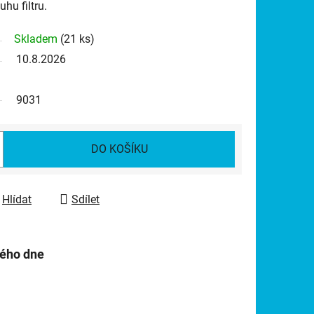
hu filtru.
Skladem
(21 ks)
10.8.2026
9031
DO KOŠÍKU
Hlídat
Sdílet
hého dne