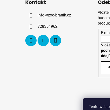
Kontakt
Odeb
p
a
Vložte
info
@
zoo-branik.cz
t
budeme
í
produk
728364962
E-mai
Vlože
podm
údaj
P
Tento web p