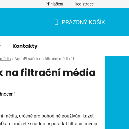
Přihlášení
Registrace
PRÁZDNÝ KOŠÍK
NÁKUPNÍ
KOŠÍK
y
Kontakty
í média
/
AquaEl sáček na filtrační média 1l
 na filtrační média
dnocení
ční média, určené pro pohodlné používání kazet
i síťkami můžete snadno uspořádat filtrační média