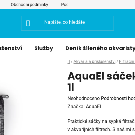
Obchodní podmínky
Podmínky ochrany osobních údajů
ušenství
Služby
Deník šíleného akvarist
Domů
/
Akvária a příslušenství
/
Filtračn
AquaEl sáček
1l
Průměrné
Neohodnoceno
Podrobnosti ho
hodnocení
Značka:
AquaEl
produktu
Praktické sáčky na sypká filtra
je
v akvarijních filtrech. S našim
0,0