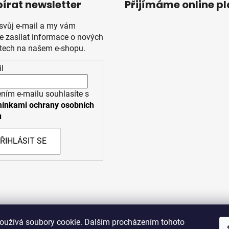
írat newsletter
Přijímáme online p
 svůj e-mail a my vám
 zasílat informace o nových
tech na našem e-shopu.
l
ním e-mailu souhlasíte s
ínkami ochrany osobních
ů
ŘIHLÁSIT SE
PPL
UPS
oužívá soubory cookie. Dalším procházením tohoto