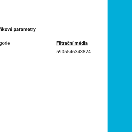
ňkové parametry
gorie
Filtrační média
5905546343824