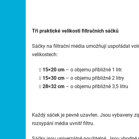
Tři praktické velikosti filtračních sáčků
Sáčky na filtrační média umožňují uspořádat volné 
velikostech:
15×20 cm
–
o objemu přibližně 1 litr
.
15×30 cm
– o
objemu přibližně 2 litry
28×32 cm
– o
objemu přibližně 3,5 litru
Každý sáček je pevně uzavřen. Jsou vybaveny zi
rozsypání média uvnitř filtru.
Sáčky jsou univerzálně použitelné.
Jsou vhodné p