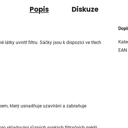
Popis
Diskuze
Dopl
Kate
látky uvnitř filtru. Sáčky jsou k dispozici ve třech
EAN
pem, který usnadňuje uzavírání a zabraňuje
ro skladování různých sypkých filtračních médií,