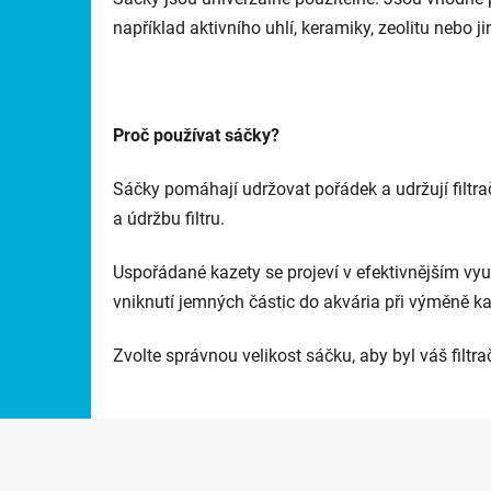
například aktivního uhlí, keramiky, zeolitu nebo j
Proč používat sáčky?
Sáčky pomáhají udržovat pořádek a udržují filtr
a údržbu filtru.
Uspořádané kazety se projeví v efektivnějším využi
vniknutí jemných částic do akvária při výměně k
Zvolte správnou velikost sáčku, aby byl váš filtra
Z
á