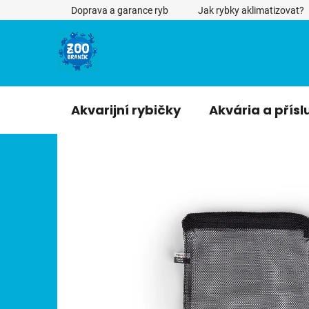
Přejít
Doprava a garance ryb
Jak rybky aklimatizovat?
na
obsah
Akvarijní rybičky
Akvária a přísl