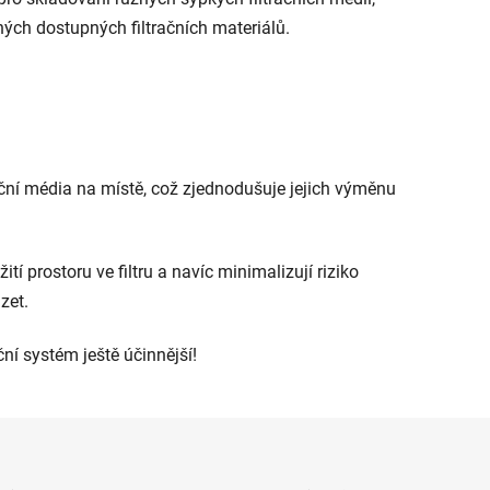
iných dostupných filtračních materiálů
.
ační média na místě, což zjednodušuje jejich výměnu
tí prostoru ve filtru a navíc minimalizují riziko
azet
.
ční systém ještě účinnější
!