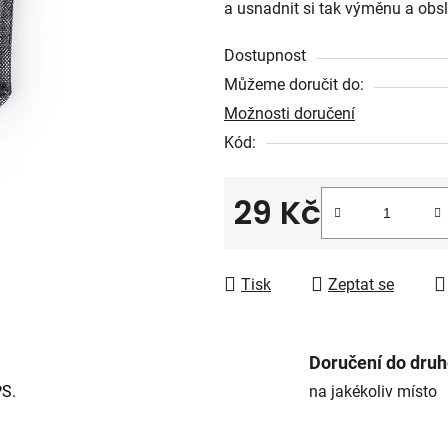
a usnadnit si tak výměnu a obslu
z
5
Dostupnost
hvězdiček.
Můžeme doručit do:
Možnosti doručení
Kód:
29 Kč
Měrná cena:
Tisk
Zeptat se
Doručení do dru
PS.
na jakékoliv místo