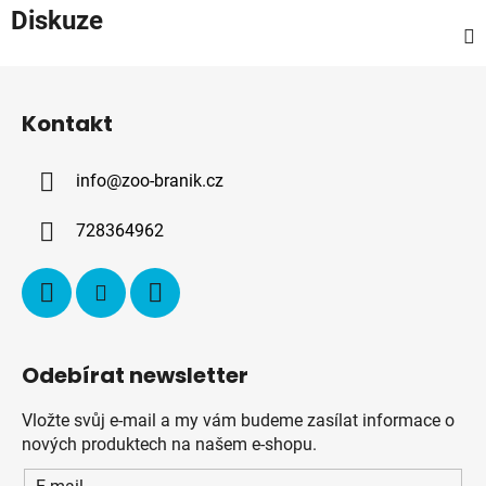
Diskuze
Z
á
Kontakt
p
a
info
@
zoo-branik.cz
t
í
728364962
Odebírat newsletter
Vložte svůj e-mail a my vám budeme zasílat informace o
nových produktech na našem e-shopu.