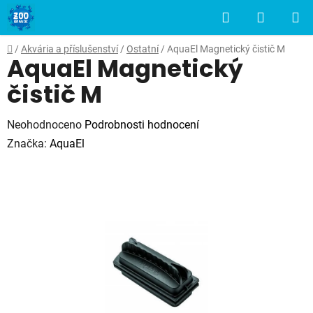
Přejít
Hledat
NÁKUP
na
obsah
KOŠÍK
Domů
/
Akvária a příslušenství
/
Ostatní
/
AquaEl Magnetický čistič M
AquaEl Magnetický
čistič M
Průměrné
Neohodnoceno
Podrobnosti hodnocení
hodnocení
Značka:
AquaEl
produktu
je
0,0
z
5
hvězdiček.