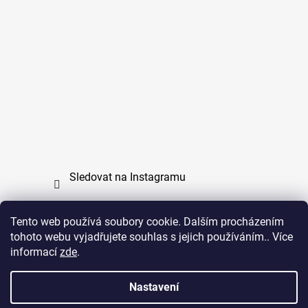
Sledovat na Instagramu
Tento web používá soubory cookie. Dalším procházením
tohoto webu vyjadřujete souhlas s jejich používáním.. Více
PPL
UPS
informací
zde
.
Copyright (c) 2011 - 2026 zoo-branik.cz - Všechna
Nastavení
práva vyhrazena