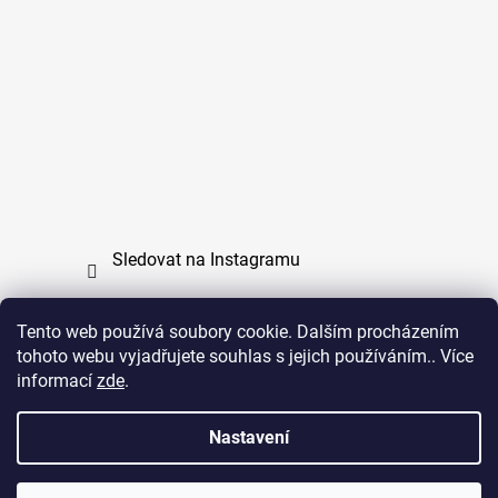
Sledovat na Instagramu
Tento web používá soubory cookie. Dalším procházením
tohoto webu vyjadřujete souhlas s jejich používáním.. Více
PPL
UPS
informací
zde
.
Copyright (c) 2011 - 2026 zoo-branik.cz - Všechna
Nastavení
práva vyhrazena