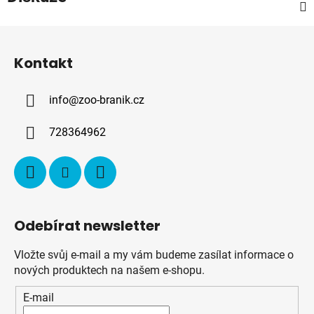
Z
á
Kontakt
p
a
info
@
zoo-branik.cz
t
í
728364962
Odebírat newsletter
Vložte svůj e-mail a my vám budeme zasílat informace o
nových produktech na našem e-shopu.
E-mail