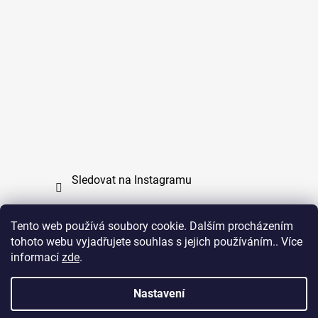
Sledovat na Instagramu
Tento web používá soubory cookie. Dalším procházením
tohoto webu vyjadřujete souhlas s jejich používáním.. Více
PPL
UPS
informací
zde
.
Copyright (c) 2011 - 2026 zoo-branik.cz - Všechna
Nastavení
práva vyhrazena