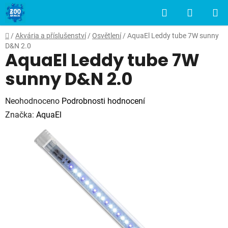
Přejít
Hledat
NÁKUP
na
obsah
KOŠÍK
Domů
/
Akvária a příslušenství
/
Osvětlení
/
AquaEl Leddy tube 7W sunny
D&N 2.0
AquaEl Leddy tube 7W
sunny D&N 2.0
Průměrné
Neohodnoceno
Podrobnosti hodnocení
hodnocení
Značka:
AquaEl
produktu
je
0,0
z
5
hvězdiček.