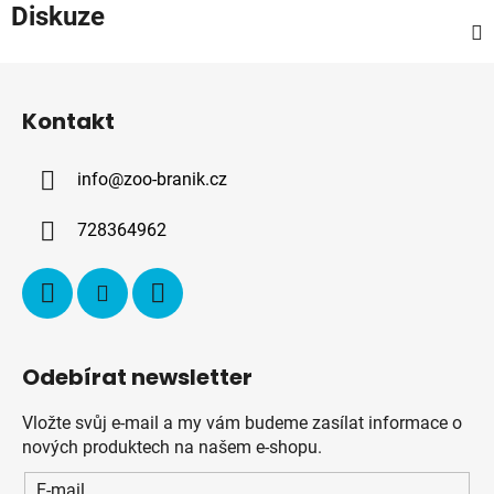
Diskuze
Z
á
Kontakt
p
a
info
@
zoo-branik.cz
t
í
728364962
Odebírat newsletter
Vložte svůj e-mail a my vám budeme zasílat informace o
nových produktech na našem e-shopu.
E-mail