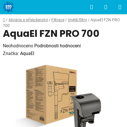
Přejít
Hledat
NÁKUP
na
obsah
KOŠÍK
Domů
/
Akvária a příslušenství
/
Filtrace
/
Vnější filtry
/
AquaEl FZN PRO
700
AquaEl FZN PRO 700
Průměrné
Neohodnoceno
Podrobnosti hodnocení
hodnocení
Značka:
AquaEl
produktu
je
0,0
z
5
hvězdiček.