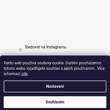
Sledovat na Instagramu
Tento web používá soubory cookie. Dalším procházením
tohoto webu vyjadřujete souhlas s jejich používáním.. Více
PPL
UPS
informací
zde
.
Copyright (c) 2011 - 2026 zoo-branik.cz - Všechna
Nastavení
práva vyhrazena
Souhlasím
Vytvořil Shoptet
Copyright 2026
ZOO Braník
. Všechna práva vyhrazena.