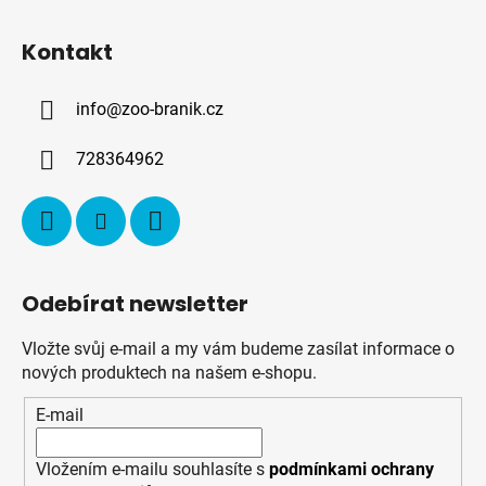
Z
á
Kontakt
p
a
info
@
zoo-branik.cz
t
í
728364962
Odebírat newsletter
Vložte svůj e-mail a my vám budeme zasílat informace o
nových produktech na našem e-shopu.
E-mail
Vložením e-mailu souhlasíte s
podmínkami ochrany