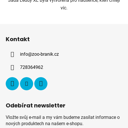
Sada Leddy XL byla vytvořena pro nadšence, kteří chtějí
víc.
Z
á
Kontakt
p
a
info
@
zoo-branik.cz
t
í
728364962
Odebírat newsletter
Vložte svůj e-mail a my vám budeme zasílat informace o
nových produktech na našem e-shopu.