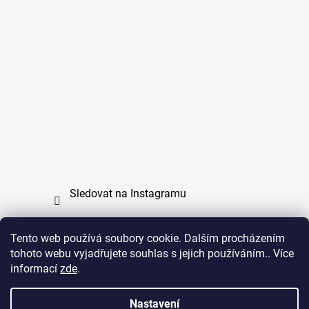
Sledovat na Instagramu
Tento web používá soubory cookie. Dalším procházením
tohoto webu vyjadřujete souhlas s jejich používáním.. Více
PPL
UPS
informací
zde
.
Copyright (c) 2011 - 2026 zoo-branik.cz - Všechna
Nastavení
práva vyhrazena