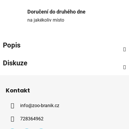
Doručení do druhého dne
na jakékoliv místo
Popis
Diskuze
Z
á
Kontakt
p
a
info
@
zoo-branik.cz
t
í
728364962