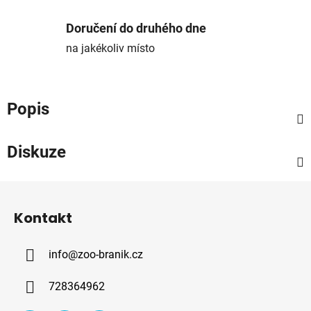
Doručení do druhého dne
na jakékoliv místo
Popis
Diskuze
Z
á
Kontakt
p
a
info
@
zoo-branik.cz
t
í
728364962