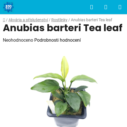
Přejít
Hledat
NÁKUP
na
obsah
KOŠÍK
Domů
/
Akvária a příslušenství
/
Rostlinky
/
Anubias barteri Tea leaf
Anubias barteri Tea leaf
Průměrné
Neohodnoceno
Podrobnosti hodnocení
hodnocení
produktu
je
0,0
z
5
hvězdiček.