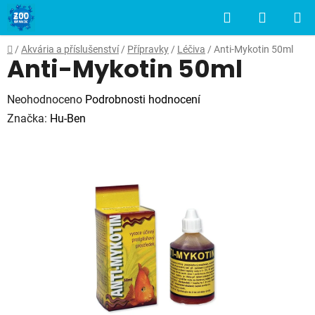
Přejít
Hledat
NÁKUP
na
obsah
KOŠÍK
Domů
/
Akvária a příslušenství
/
Přípravky
/
Léčiva
/
Anti-Mykotin 50ml
Anti-Mykotin 50ml
Průměrné
Neohodnoceno
Podrobnosti hodnocení
hodnocení
Značka:
Hu-Ben
produktu
je
0,0
z
5
hvězdiček.