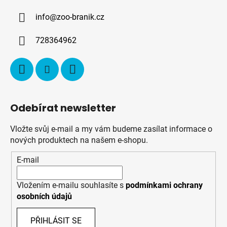
a
info
@
zoo-branik.cz
t
í
728364962
Odebírat newsletter
Vložte svůj e-mail a my vám budeme zasílat informace o
nových produktech na našem e-shopu.
E-mail
Vložením e-mailu souhlasíte s
podmínkami ochrany
osobních údajů
PŘIHLÁSIT SE