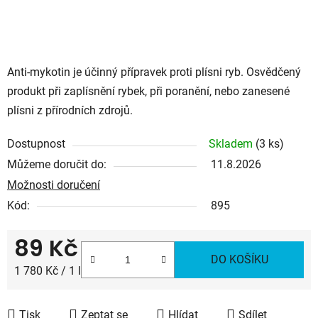
Anti-mykotin je účinný přípravek proti plísni ryb. Osvědčený
produkt při zaplísnění rybek, při poranění, nebo zanesené
plísni z přírodních zdrojů.
Dostupnost
Skladem
(3 ks)
Můžeme doručit do:
11.8.2026
Možnosti doručení
Kód:
895
89 Kč
DO KOŠÍKU
Měrná cena:
1 780 Kč / 1 l
Tisk
Zeptat se
Hlídat
Sdílet