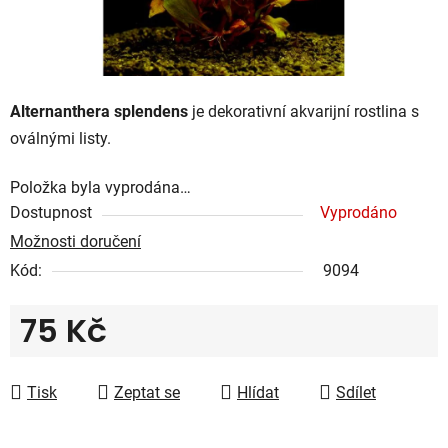
Alternanthera splendens
je dekorativní akvarijní rostlina s
oválnými listy.
Položka byla vyprodána…
Dostupnost
Vyprodáno
Možnosti doručení
Kód:
9094
75 Kč
Měrná cena:
Tisk
Zeptat se
Hlídat
Sdílet