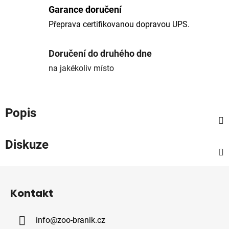
Garance doručení
Přeprava certifikovanou dopravou UPS.
Doručení do druhého dne
na jakékoliv místo
Popis
Diskuze
Z
á
Kontakt
p
a
info
@
zoo-branik.cz
t